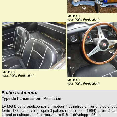
MG B GT
(
doc. Yalta Production
)
MG B GT
(
doc. Yalta Production
)
MG B GT
(
doc. Yalta Production
)
Fiche technique
Type de transmission :
Propulsion
LA MG B est propulsée par un moteur 4 cylindres en ligne, bloc et cu
fonte, 1798 cm3, vilebrequin 3 paliers (5 paliers en 1964), arbre à c
latéral et culbuteurs, 2 carburateurs SU). Il développe 95 ch.