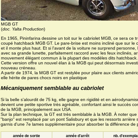
MGB GT
(
doc. Yalta Production
)
En 1965, Pininfarina dessine un toit sur le cabriolet MGB, ce sera ce t
coupé hatchback MGB GT. Le pare-brise est moins incliné que sur le c
et il monte plus haut. Et si l'avant de la voiture ne surprend personne, l
avec sa grande lunette, parfaitement raccord avec les feux inclinés, ar
mouvement élégant commun à la plupart des modèles dits hatchback.
Cette version offre un nouvel élan à la MGB qui peut désormais invest
nouveau créneau.
A partir de 1974, la MGB GT est restylée pour plaire aux clients améri
elle hérite de pares chocs noirs en plastique
Mécaniquement semblable au cabriolet
Si la belle s'alourdit de 75 kg, elle gagne en rigidité et en aérodynami
devient une petite sportive très agréable, confortant ainsi le succès c
de la MGB, principalement aux USA.
Sur la plan technique, la GT est très semblable à la MGB. À noter que 
"banjo" est remplacé par un pont Salisbury et que les ressorts arrière 
garnis d'une 7e lames supplémentaire pour absorber la différence de 
année de sortie
année d'arrêt
nb. d'exempla