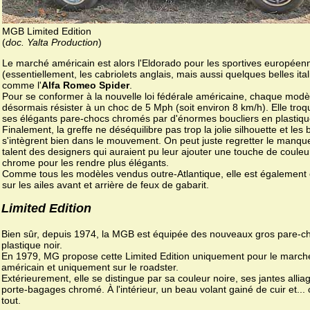
MGB Limited Edition
(
doc. Yalta Production
)
Le marché américain est alors l'Eldorado pour les sportives européen
(essentiellement, les cabriolets anglais, mais aussi quelques belles ita
comme l'
Alfa Romeo Spider
.
Pour se conformer à la nouvelle loi fédérale américaine, chaque modèl
désormais résister à un choc de 5 Mph (soit environ 8 km/h). Elle tro
ses élégants pare-chocs chromés par d'énormes boucliers en plastique
Finalement, la greffe ne déséquilibre pas trop la jolie silhouette et les 
s'intègrent bien dans le mouvement. On peut juste regretter le manqu
talent des designers qui auraient pu leur ajouter une touche de couleu
chrome pour les rendre plus élégants.
Comme tous les modèles vendus outre-Atlantique, elle est également
sur les ailes avant et arrière de feux de gabarit.
Limited Edition
Bien sûr, depuis 1974, la MGB est équipée des nouveaux gros pare-c
plastique noir.
En 1979, MG propose cette Limited Edition uniquement pour le march
américain et uniquement sur le roadster.
Extérieurement, elle se distingue par sa couleur noire, ses jantes allia
porte-bagages chromé. À l'intérieur, un beau volant gainé de cuir et... 
tout.