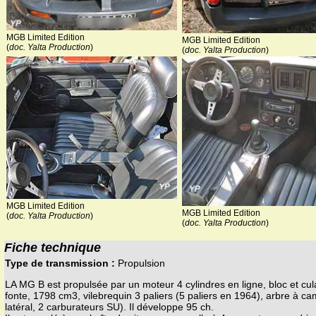
MGB Limited Edition
MGB Limited Edition
(
doc. Yalta Production
)
(
doc. Yalta Production
)
MGB Limited Edition
MGB Limited Edition
(
doc. Yalta Production
)
(
doc. Yalta Production
)
Fiche technique
Type de transmission :
Propulsion
LA MG B est propulsée par un moteur 4 cylindres en ligne, bloc et cu
fonte, 1798 cm3, vilebrequin 3 paliers (5 paliers en 1964), arbre à c
latéral, 2 carburateurs SU). Il développe 95 ch.