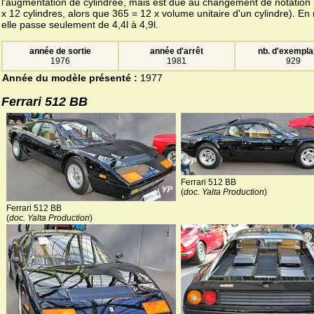
l'augmentation de cylindrée, mais est due au changement de notation 
x 12 cylindres, alors que 365 = 12 x volume unitaire d'un cylindre). En r
elle passe seulement de 4,4l à 4,9l.
année de sortie
année d'arrêt
nb. d'exempla
1976
1981
929
Année du modèle présenté :
1977
Ferrari 512 BB
Ferrari 512 BB
(
doc. Yalta Production
)
Ferrari 512 BB
(
doc. Yalta Production
)