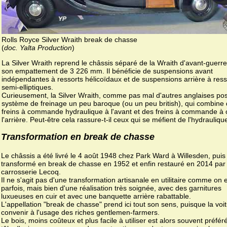
Rolls Royce Silver Wraith break de chasse
(
doc. Yalta Production
)
La Silver Wraith reprend le châssis séparé de la Wraith d'avant-guerre
son empattement de 3 226 mm. Il bénéficie de suspensions avant
indépendantes à ressorts hélicoïdaux et de suspensions arrière à ress
semi-elliptiques.
Curieusement, la Silver Wraith, comme pas mal d'autres anglaises po
système de freinage un peu baroque (ou un peu british), qui combine
freins à commande hydraulique à l'avant et des freins à commande à 
l'arrière. Peut-être cela rassure-t-il ceux qui se méfient de l'hydraulique
Transformation en break de chasse
Le châssis a été livré le 4 août 1948 chez Park Ward à Willesden, puis
transformé en break de chasse en 1952 et enfin restauré en 2014 par 
carrosserie Lecoq.
Il ne s'agit pas d'une transformation artisanale en utilitaire comme on 
parfois, mais bien d'une réalisation très soignée, avec des garnitures
luxueuses en cuir et avec une banquette arrière rabattable.
L'appellation "break de chasse" prend ici tout son sens, puisque la voi
convenir à l'usage des riches gentlemen-farmers.
Le bois, moins coûteux et plus facile à utiliser est alors souvent préféré