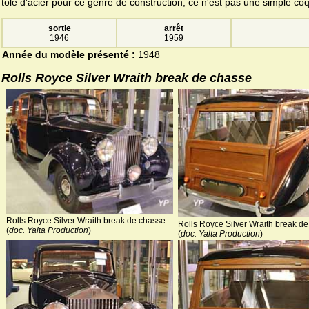
tôle d'acier pour ce genre de construction, ce n'est pas une simple coq
sortie
arrêt
1946
1959
Année du modèle présenté :
1948
Rolls Royce Silver Wraith break de chasse
Rolls Royce Silver Wraith break de chasse
Rolls Royce Silver Wraith break d
(
doc. Yalta Production
)
(
doc. Yalta Production
)