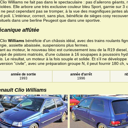
Clio Williams ne fait pas dans le spectaculaire : pas d'ailerons géants, 
iolées. Elle arbore une très exclusive couleur bleu Sport, garnie sur 3 
ne peut cependant pas se tromper, à la vue des magnifiques jantes al
d poli. L'intérieur, correct, sans plus, bénéficie de sièges cosy recouver
ituels dans une berline Peugeot que dans une sportive.
canique affûtée
 Clio
Williams
bénéficie d'un châssis idéal, avec des trains roulants fign
rgie, assiette abaissée, suspensions plus fermes.
nt au moteur, le nouveau bloc est curieusement issu de la R19 diesel,
ipé de pistons matricés, d'une culasse à 16 soupapes à poussoirs hydr
is. Le résultat, un moteur à la fois souple et solide. Et s'il ne dévelop
version "civile", avec une préparation groupe N, il peut fournir 180 ch,
année de sortie
année d'arrêt
nb
1993
1996
nault Clio Williams