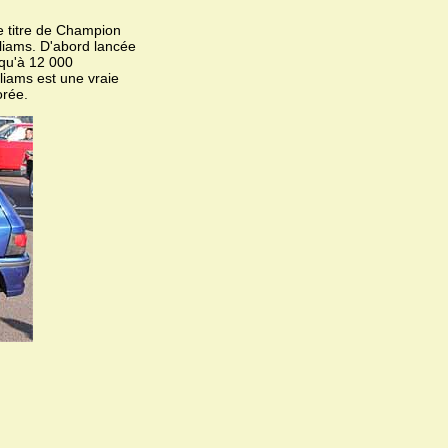
le titre de Champion
liams. D'abord lancée
squ'à 12 000
liams est une vraie
orée.