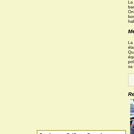
La 
bar
On 
bor
hab
Mé
La
éla
Qua
équ
pol
sa 
Re