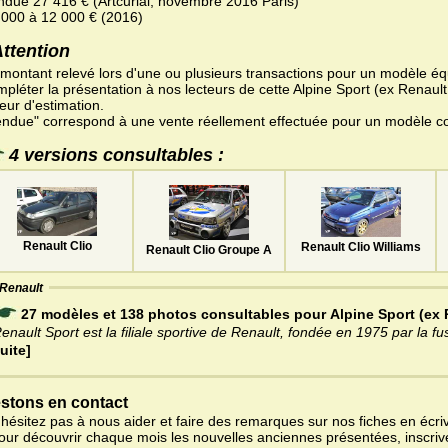
ndue 27 416 € (Artcurial, novembre 2016 Paris)
 000 à 12 000 € (2016)
Attention
 montant relevé lors d'une ou plusieurs transactions pour un modèle équ
pléter la présentation à nos lecteurs de cette Alpine Sport (ex Renault
eur d'estimation.
endue" correspond à une vente réellement effectuée pour un modèle c
4 versions consultables :
Renault Clio
Renault Clio Williams
Renault Clio Groupe A
Renault
27 modèles et 138 photos consultables pour Alpine Sport (ex 
enault Sport est la filiale sportive de Renault, fondée en 1975 par la fu
uite]
stons en contact
'hésitez pas à nous aider et faire des remarques sur nos fiches en écriv
pour découvrir chaque mois les nouvelles anciennes présentées, inscri