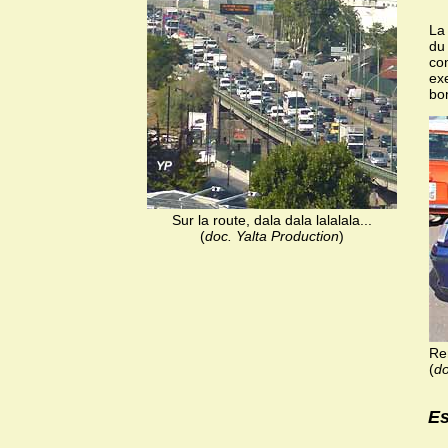
La 
du
co
exe
bo
Sur la route, dala dala lalalala...
(
doc. Yalta Production
)
Ren
(
do
Es