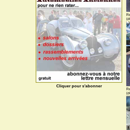
Re
(
d
Cliquer pour s'abonner
Re
(
d