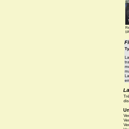
Re
(
d
F
Ty
La
tr
mu
ma
La
en
La
Tr
di
Un
Ve
Ve
Ve