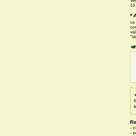
Ve
10
* 
ce
com
val
"V
R
s
Re
- n
- 