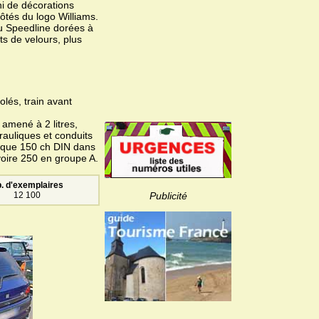
ni de décorations
côtés du logo Williams.
u Speedline dorées à
ts de velours, plus
olés, train avant
 amené à 2 litres,
auliques et conduits
pe que 150 ch DIN dans
 voire 250 en groupe A.
. d'exemplaires
Publicité
12 100