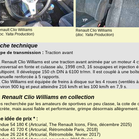
nault Clio Williams
Renault Clio Williams
oc. Yalta Production
)
(
doc. Yalta Production
)
iche technique
pe de transmission :
Traction avant
 Renault Clio Williams est une traction avant animée par un moteur 4 c
ansversal en fonte et culasse alu, 1998 cm3, 16 soupapes et injection é
ltipoint. Il développe 150 ch DIN à 6100 tr/mn. Il est couplé à une boît
nuelle renforcée à 5 rapports.
 Clio Williams est équipée de freins à disque sur les 4 roues (ventilés à 
viron 900 kg et peut atteindre 216 km/h et les 100 km/h en 7,9 s.
 Renault Clio Williams en collection
ès recherchée par les amateurs de sportives un peu classe, la cote de 
scrète, mais aussi fiable et performante, grimpe désormais allègrement.
e idée de prix * :
ndue 54 180 € (Artcurial, The Renault Icons, Flins, décembre 2025)
ndue 41 720 € (Artcurial, Rétromobile Paris, 2018)
ndue 26 224 € (Artcurial, Rétromobile, février 2017)