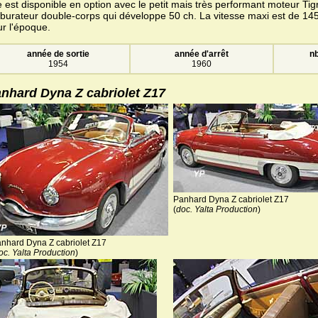
e est disponible en option avec le petit mais très performant moteur Ti
burateur double-corps qui développe 50 ch. La vitesse maxi est de 1
r l'époque.
année de sortie
année d'arrêt
nb
1954
1960
nhard Dyna Z cabriolet Z17
Panhard Dyna Z cabriolet Z17
(
doc. Yalta Production
)
nhard Dyna Z cabriolet Z17
oc. Yalta Production
)