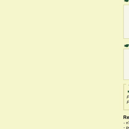
P
P
Re
- n
- 