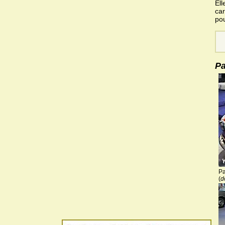
Ell
car
pou
Pa
Pa
(
d