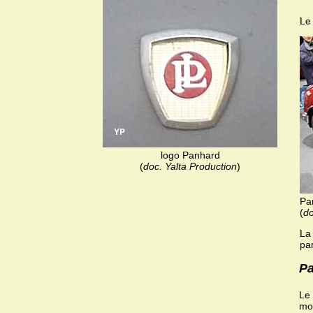
Le
logo Panhard
(
doc. Yalta Production
)
Pa
(
do
La
par
Pa
Le 
moi