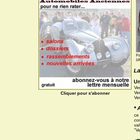
Pa
(
d
La
Un
Ve
Ve
Cliquer pour s'abonner
Ve
* 
ce
co
val
"V