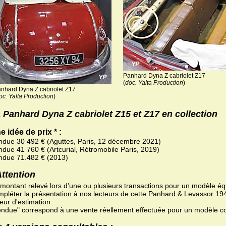
Panhard Dyna Z cabriolet Z17
(
doc. Yalta Production
)
nhard Dyna Z cabriolet Z17
oc. Yalta Production
)
 Panhard Dyna Z cabriolet Z15 et Z17 en collection
e idée de prix * :
ndue 30 492 € (Aguttes, Paris, 12 décembre 2021)
ndue 41 760 € (Artcurial, Rétromobile Paris, 2019)
ndue 71.482 € (2013)
Attention
 montant relevé lors d'une ou plusieurs transactions pour un modèle équ
mpléter la présentation à nos lecteurs de cette Panhard & Levassor 1
eur d'estimation.
endue" correspond à une vente réellement effectuée pour un modèle c