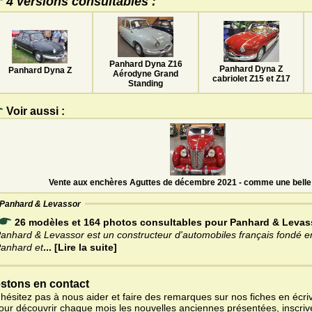
4 versions consultables :
Panhard Dyna Z16
Panhard Dyna Z
Panhard Dyna Z
Aérodyne Grand
cabriolet Z15 et Z17
Standing
Voir aussi :
Vente aux enchères Aguttes de décembre 2021 - comme une belle 
Panhard & Levassor
26 modèles et 164 photos consultables pour Panhard & Levas
anhard & Levassor est un constructeur d'automobiles français fondé 
anhard et
... [Lire la suite]
stons en contact
'hésitez pas à nous aider et faire des remarques sur nos fiches en écriv
pour découvrir chaque mois les nouvelles anciennes présentées, inscri