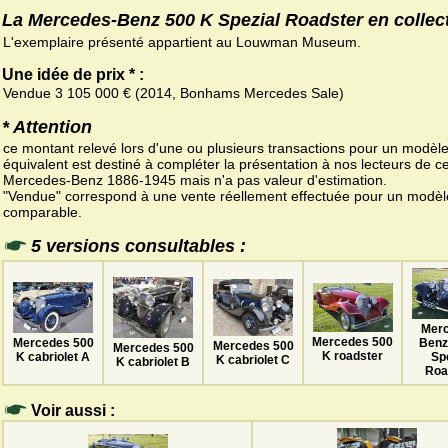
La Mercedes-Benz 500 K Spezial Roadster en collec
L'exemplaire présenté appartient au Louwman Museum.
Une idée de prix * :
Vendue 3 105 000 € (2014, Bonhams Mercedes Sale)
* Attention
ce montant relevé lors d'une ou plusieurs transactions pour un modèl
équivalent est destiné à compléter la présentation à nos lecteurs de ce
Mercedes-Benz 1886-1945 mais n'a pas valeur d'estimation.
"Vendue" correspond à une vente réellement effectuée pour un modèl
comparable.
5 versions consultables :
Mer
Mercedes 500
Mercedes 500
Benz
Mercedes 500
Mercedes 500
K roadster
K cabriolet A
Sp
K cabriolet C
K cabriolet B
Roa
Voir aussi :