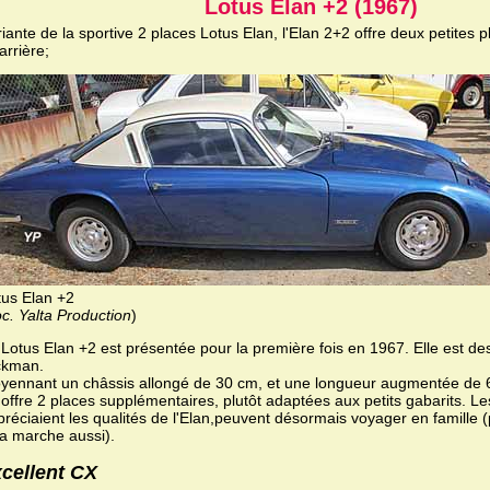
Lotus Elan +2 (1967)
iante de la sportive 2 places Lotus Elan, l'Elan 2+2 offre deux petites
'arrière;
tus Elan +2
c. Yalta Production
)
 Lotus Elan +2 est présentée pour la première fois en 1967. Elle est d
ckman.
yennant un châssis allongé de 30 cm, et une longueur augmentée de 6
offre 2 places supplémentaires, plutôt adaptées aux petits gabarits. Le
préciaient les qualités de l'Elan,peuvent désormais voyager en famille
la marche aussi).
cellent CX