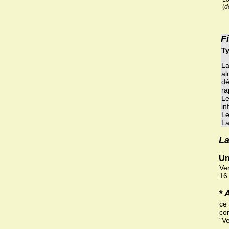
(
d
F
Ty
La
al
dé
ra
Le
in
Le
La
La
Un
Ve
16
* 
ce
com
"V