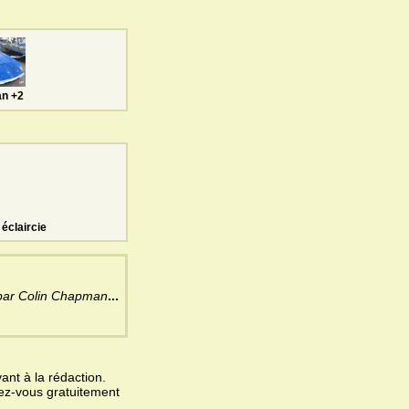
an +2
éclaircie
 par Colin Chapman
...
ant à la rédaction.
vez-vous gratuitement