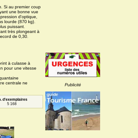
m. Si au premier coup
s ayant une bonne vue
mpression d'optique,
us lourde (870 kg).
lus puissant.
avant très plongeant à
ecord de 0,30.
rint à culasse à
n pour une vitesse
nquantaine
tre centrale ne
Publicité
. d'exemplaires
5 168