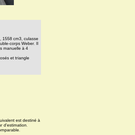
e, 1558 cm3, culasse
uble-corps Weber. Il
es manuelle à 4
osés et triangle
ivalent est destiné à
r d'estimation.
omparable.