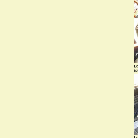
Lo
(
d
Lo