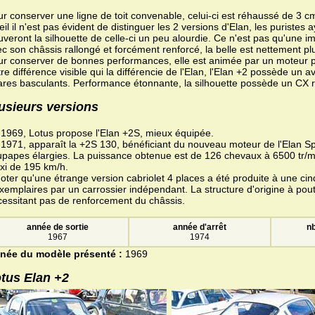
r conserver une ligne de toit convenable, celui-ci est réhaussé de 3 c
eil il n'est pas évident de distinguer les 2 versions d'Elan, les puriste
uveront la silhouette de celle-ci un peu alourdie. Ce n'est pas qu'une i
c son châssis rallongé et forcément renforcé, la belle est nettement pl
r conserver de bonnes performances, elle est animée par un moteur p
re différence visible qui la différencie de l'Elan, l'Elan +2 possède un 
res basculants. Performance étonnante, la silhouette possède un CX r
usieurs versions
1969, Lotus propose l'Elan +2S, mieux équipée.
1971, apparaît la +2S 130, bénéficiant du nouveau moteur de l'Elan Sp
papes élargies. La puissance obtenue est de 126 chevaux à 6500 tr/m
xi de 195 km/h.
oter qu'une étrange version cabriolet 4 places a été produite à une ci
xemplaires par un carrossier indépendant. La structure d'origine à pou
essitant pas de renforcement du châssis.
année de sortie
année d'arrêt
nb
1967
1974
née du modèle présenté :
1969
tus Elan +2