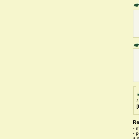
L
[
Re
- n
- 
à 