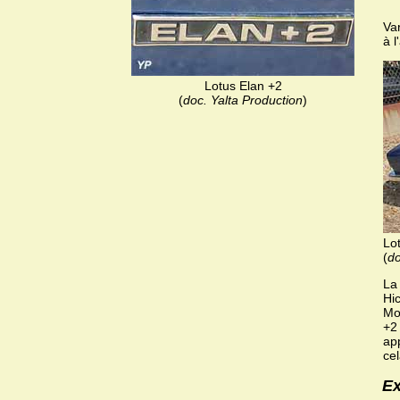
Var
à l
Lotus Elan +2
(
doc. Yalta Production
)
Lo
(
do
La
Hi
Mo
+2 
ap
ce
Ex