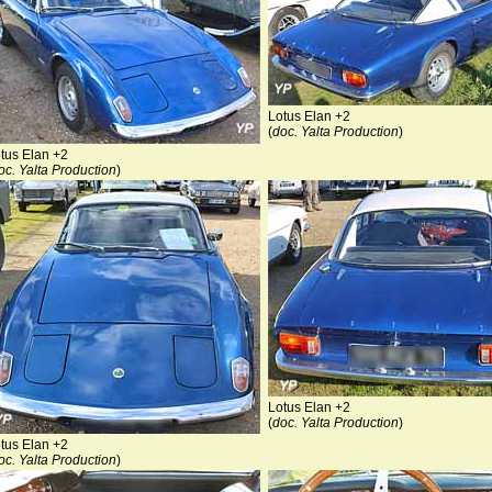
Lotus Elan +2
(
doc. Yalta Production
)
tus Elan +2
oc. Yalta Production
)
Lotus Elan +2
(
doc. Yalta Production
)
tus Elan +2
oc. Yalta Production
)