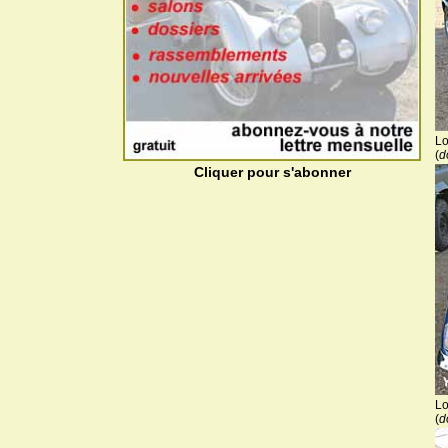
Lo
(
d
Cliquer pour s'abonner
Lo
(
d