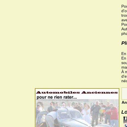
Pou
d'o
tro
ave
Pou
Aut
pha
Pl
En 
En 
sou
ma
À n
d'e
néc
An
Lo