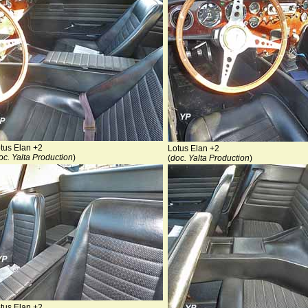
tus Elan +2
Lotus Elan +2
oc. Yalta Production
)
(
doc. Yalta Production
)
tus Elan +2