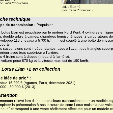
oc. Yalta Production
)
Lotus Elan +2
(
doc. Yalta Production
)
iche technique
pe de transmission :
Propulsion
 Lotus Elan est propulsée par le moteur Ford Kent, 4 cylindres en lign
u, double arbre à cames, chambres hémisphériques, 2 carburateurs do
veloppe 118 chevaux à 5700 tr/mn. Il est couplé à une boîte de vitess
pports.
s suspensions sont indépendantes, avec à l'avant des triangles superp
férieur avec bras supérieur à l'arrière.
s 4 freins sont à disque (inboard à l'arrière).
 voiture pèse 870 kg et la vitesse maxi est de 190 km/h.
 Lotus Elan +2 en collection
e idée de prix * :
ndue 16 290 € (Aguttes, Paris, décembre 2021)
.000 - 30.000 € (2013)
Attention
 montant relevé lors d'une ou plusieurs transactions pour un modèle équ
pléter la présentation à nos lecteurs de cette Lotus mais n'a pas valeu
endue" correspond à une vente réellement effectuée pour un modèle c