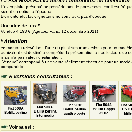
La Fiat 508A Balilla berlina Intermedia en collection
L'exemplaire présenté ne possède pas de pare-chocs, car il est fréquen
soient en option à l'époque.
Bien entendu, les clignotants ne sont, eux, pas d'époque.
Une idée de prix * :
Vendue 4 193 € (Aguttes, Paris, 12 décembre 2021)
* Attention
ce montant relevé lors d'une ou plusieurs transactions pour un modèl
équivalent est destiné à compléter la présentation à nos lecteurs de ce
mais n'a pas valeur d'estimation.
"Vendue" correspond à une vente réellement effectuée pour un modèl
comparable.
5 versions consultables :
Fiat 508S
Fiat 508B
Fiat 50
Fiat 508A
Fiat 508A
Balilla Coppa
Balilla berlina
CS Be
Balilla berlina
Balilla berlina
d'Oro
quattro porte
Mille
Intermedia
Voir aussi :