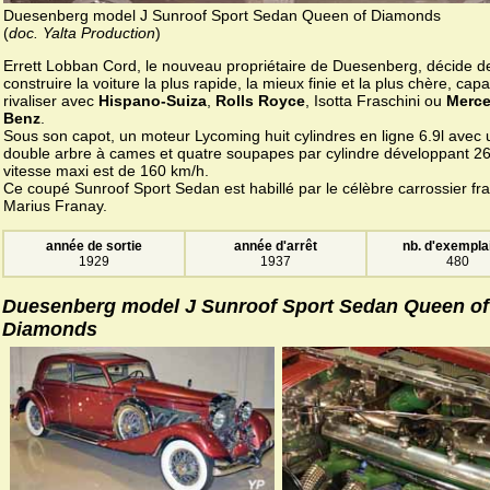
Duesenberg model J Sunroof Sport Sedan Queen of Diamonds
(
doc. Yalta Production
)
Errett Lobban Cord, le nouveau propriétaire de Duesenberg, décide d
construire la voiture la plus rapide, la mieux finie et la plus chère, cap
rivaliser avec
Hispano-Suiza
,
Rolls Royce
, Isotta Fraschini ou
Merce
Benz
.
Sous son capot, un moteur Lycoming huit cylindres en ligne 6.9l avec 
double arbre à cames et quatre soupapes par cylindre développant 26
vitesse maxi est de 160 km/h.
Ce coupé Sunroof Sport Sedan est habillé par le célèbre carrossier fr
Marius Franay.
année de sortie
année d'arrêt
nb. d'exempla
1929
1937
480
Duesenberg model J Sunroof Sport Sedan Queen of
Diamonds