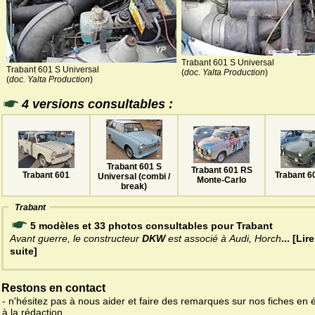
Trabant 601 S Universal
Trabant 601 S Universal
(
doc. Yalta Production
)
(
doc. Yalta Production
)
4 versions consultables :
Trabant 601 S
Trabant 601 RS
Trabant 6
Trabant 601
Universal (combi /
Monte-Carlo
break)
Trabant
5 modèles et 33 photos consultables pour Trabant
Avant guerre, le constructeur
DKW
est associé à Audi, Horch
... [Lire
suite]
Restons en contact
- n'hésitez pas à nous aider et faire des remarques sur nos fiches en 
à la rédaction.