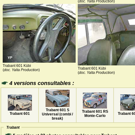
(
doc. Yalta Production
)
Trabant 601 Kübi
Trabant 601 Kübi
(
doc. Yalta Production
)
(
doc. Yalta Production
)
4 versions consultables :
Trabant 601 S
Trabant 601 RS
Trabant 6
Trabant 601
Universal (combi /
Monte-Carlo
break)
Trabant