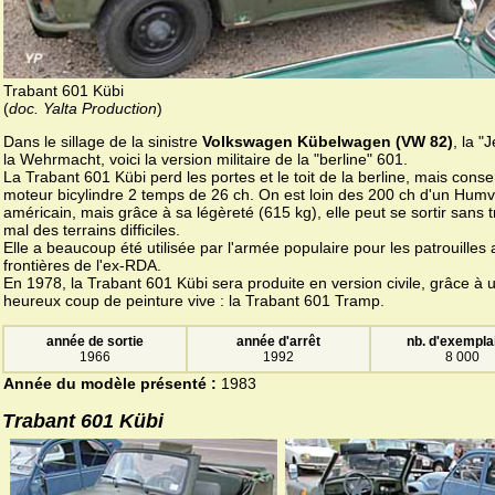
Trabant 601 Kübi
(
doc. Yalta Production
)
Dans le sillage de la sinistre
Volkswagen Kübelwagen (VW 82)
, la "
la Wehrmacht, voici la version militaire de la "berline" 601.
La Trabant 601 Kübi perd les portes et le toit de la berline, mais conse
moteur bicylindre 2 temps de 26 ch. On est loin des 200 ch d'un Hum
américain, mais grâce à sa légèreté (615 kg), elle peut se sortir sans 
mal des terrains difficiles.
Elle a beaucoup été utilisée par l'armée populaire pour les patrouilles
frontières de l'ex-RDA.
En 1978, la Trabant 601 Kübi sera produite en version civile, grâce à 
heureux coup de peinture vive : la Trabant 601 Tramp.
année de sortie
année d'arrêt
nb. d'exempla
1966
1992
8 000
Année du modèle présenté :
1983
Trabant 601 Kübi