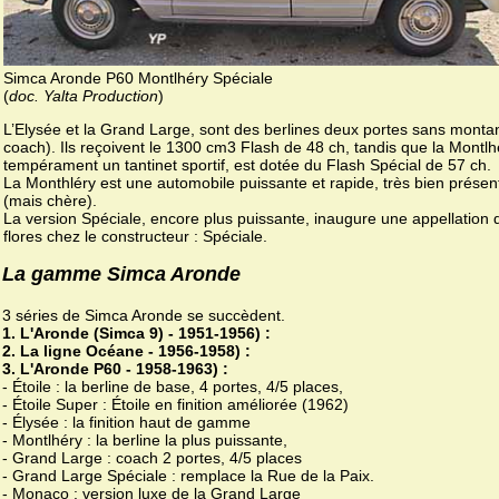
Simca Aronde P60 Montlhéry Spéciale
(
doc. Yalta Production
)
L’Elysée et la Grand Large, sont des berlines deux portes sans monta
coach). Ils reçoivent le 1300 cm3 Flash de 48 ch, tandis que la Montlh
tempérament un tantinet sportif, est dotée du Flash Spécial de 57 ch.
La Monthléry est une automobile puissante et rapide, très bien présen
(mais chère).
La version Spéciale, encore plus puissante, inaugure une appellation q
flores chez le constructeur : Spéciale.
La gamme Simca Aronde
3 séries de Simca Aronde se succèdent.
1. L'Aronde (Simca 9) - 1951-1956) :
2. La ligne Océane - 1956-1958) :
3. L'Aronde P60 - 1958-1963) :
- Étoile : la berline de base, 4 portes, 4/5 places,
- Étoile Super : Étoile en finition améliorée (1962)
- Élysée : la finition haut de gamme
- Montlhéry : la berline la plus puissante,
- Grand Large : coach 2 portes, 4/5 places
- Grand Large Spéciale : remplace la Rue de la Paix.
- Monaco : version luxe de la Grand Large