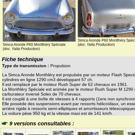
Simca Aronde P60 Montlhéry Spéc
(
doc. Yalta Production
)
Simca Aronde P60 Montlhéry Spéciale
(
doc. Yalta Production
)
Fiche technique
Type de transmission :
Propulsion
La Simca Aronde Monthléry est propulsée par un moteur Flash Specia
cylindres en ligne 1290 cm3 développant 57 ch.
Il est remplacé par le moteur Rush Super de 62 chevaux en 1961.
La Monthléry Spéciale est animée par le moteur Rush Super M 1290
carburateur inversé Solex de 70 chevaux.
Il est couplé à une boîte de vitesses à 4 rapports (1ere non synchroni
Elle possède des suspensions avant par ressorts hélicoïdaux, un ess
arrière rigide à ressorts semi-elliptiques et amortisseurs télescopiques
La voiture pèse 950 kg et la vitesse maxi est de 141 km/h.
9 versions consultables :