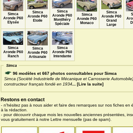
Simca
Simca
Simca
Simca
Simca
Aronde P60
Aronde P60
Aronde P60
Aronde P60
Aro
Aronde P60
Montlhéry
Grand
Etoile
Elysée
D
Monaco
Spéciale
Large
Simca
Simca
Simca
Aronde P60
Aronde P60
Aronde P60
Intendante
Ranch
Artisanale
Simca
96 modèles et 667 photos consultables pour Simca
Simca (Société Industrielle de Mécanique et Carrosserie Automobile)
constructeur français fondé en 1934
... [Lire la suite]
Restons en contact
- n'hésitez pas à nous aider et faire des remarques sur nos fiches en 
à la rédaction.
- pour découvrir chaque mois les nouvelles anciennes présentées, ins
vous gratuitement à notre Lettre mensuelle (pas de spam).