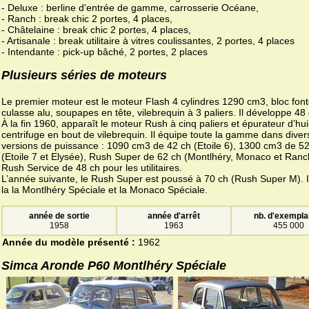
- Deluxe : berline d'entrée de gamme, carrosserie Océane,
- Ranch : break chic 2 portes, 4 places,
- Châtelaine : break chic 2 portes, 4 places,
- Artisanale : break utilitaire à vitres coulissantes, 2 portes, 4 places
- Intendante : pick-up bâché, 2 portes, 2 places
Plusieurs séries de moteurs
Le premier moteur est le moteur Flash 4 cylindres 1290 cm3, bloc font
culasse alu, soupapes en tête, vilebrequin à 3 paliers. Il développe 48 
À la fin 1960, apparaît le moteur Rush à cinq paliers et épurateur d’hui
centrifuge en bout de vilebrequin. Il équipe toute la gamme dans diver
versions de puissance : 1090 cm3 de 42 ch (Etoile 6), 1300 cm3 de 5
(Etoile 7 et Elysée), Rush Super de 62 ch (Montlhéry, Monaco et Ranc
Rush Service de 48 ch pour les utilitaires.
L’année suivante, le Rush Super est poussé à 70 ch (Rush Super M). 
la la Montlhéry Spéciale et la Monaco Spéciale.
année de sortie
année d'arrêt
nb. d'exempla
1958
1963
455 000
Année du modèle présenté :
1962
Simca Aronde P60 Montlhéry Spéciale