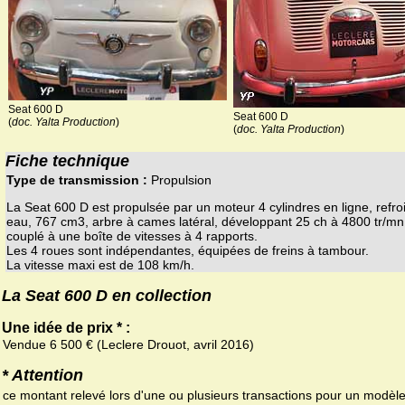
Seat 600 D
Seat 600 D
(
doc. Yalta Production
)
(
doc. Yalta Production
)
Fiche technique
Type de transmission :
Propulsion
La Seat 600 D est propulsée par un moteur 4 cylindres en ligne, refroi
eau, 767 cm3, arbre à cames latéral, développant 25 ch à 4800 tr/mn. 
couplé à une boîte de vitesses à 4 rapports.
Les 4 roues sont indépendantes, équipées de freins à tambour.
La vitesse maxi est de 108 km/h.
La Seat 600 D en collection
Une idée de prix * :
Vendue 6 500 € (Leclere Drouot, avril 2016)
* Attention
ce montant relevé lors d'une ou plusieurs transactions pour un modèl