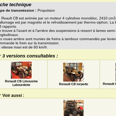
iche technique
pe de transmission :
Propulsion
 Reault CB est animée par un moteur 4 cylindres monobloc, 2410 cm3
allumage est par magnéto et le refroidissement par thermo-siphon. La b
3 rapports.
 trouve à l'avant et à l'arrière des suspensions à ressort à lames semi-
ngitudinaux.
s roues arrière sont munies de freins à tambour commandés par levier
mmande le frein sur la transmission.
 vitesse maxi est de 60 km/h.
3 versions consultables :
Renault CB Limousine
Renault 
Renault CB torpedo
Labourdette
Voir aussi :