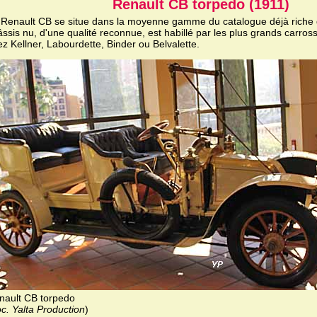
Renault CB torpedo (1911)
 Renault CB se situe dans la moyenne gamme du catalogue déjà riche 
ssis nu, d'une qualité reconnue, est habillé par les plus grands carros
z Kellner, Labourdette, Binder ou Belvalette.
nault CB torpedo
c. Yalta Production
)