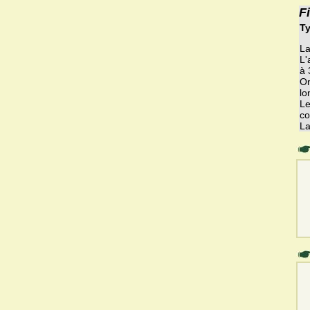
F
Ty
La
L'
à 
On
lo
Le
co
La