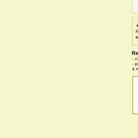
R
s
Re
- n
- 
à 