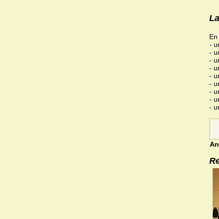
La
En 
- u
- u
- u
- u
- u
- u
- u
- u
- u
An
Re