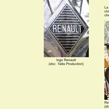
La
châ
che
logo Renault
(
doc. Yalta Production
)
Re
(
do