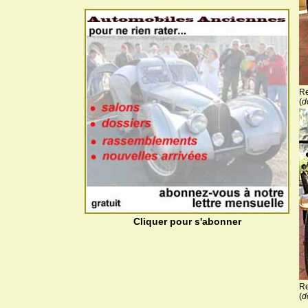
Re
(
d
Cliquer pour s'abonner
Re
(
d