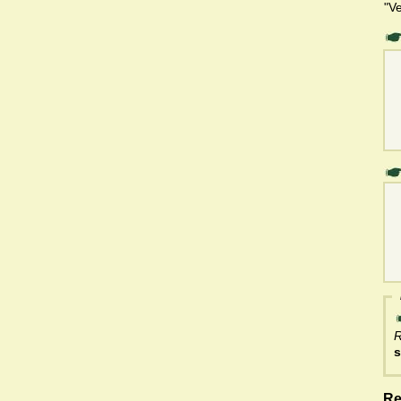
"V
R
s
Re