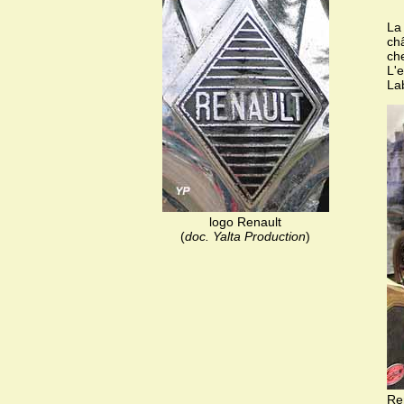
La
châ
che
L'e
La
logo Renault
(
doc. Yalta Production
)
Re