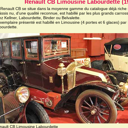
Renault CB Limousine Labourdette (1
 Renault CB se situe dans la moyenne gamme du catalogue déjà riche 
ssis nu, d'une qualité reconnue, est habillé par les plus grands carros
z Kellner, Labourdette, Binder ou Belvalette.
xemplaire présenté est habillé en Limousine (4 portes et 6 glaces) par 
bourdette.
nault CB Limousine Labourdette