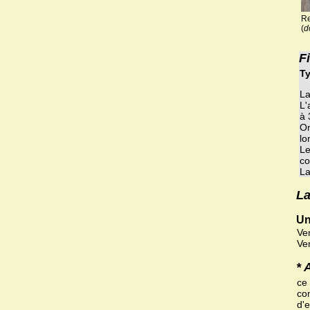
Re
(
d
F
Ty
La
L'
à 
On
lo
Le
co
La
La
Un
Ve
Ve
* 
ce
co
d'e