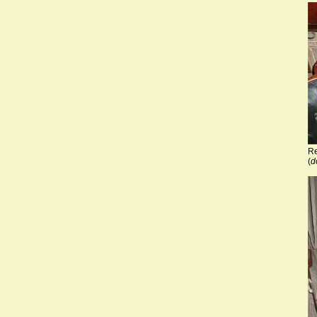
Re
(
d