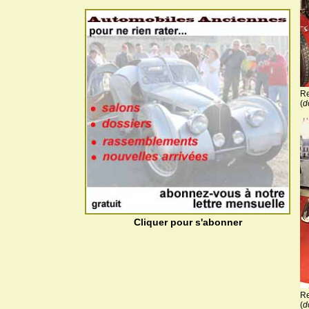
Re
(
d
Cliquer pour s'abonner
Re
(
d