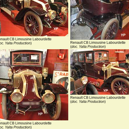
nault CB Limousine Labourdette
Renault CB Limousine Labourdette
oc. Yalta Production
)
(
doc. Yalta Production
)
Renault CB Limousine Labourdette
(
doc. Yalta Production
)
nault CB Limousine Labourdette
oc. Yalta Production
)