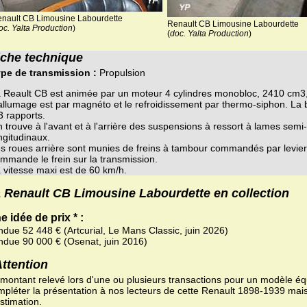
nault CB Limousine Labourdette
Renault CB Limousine Labourdette
oc. Yalta Production
)
(
doc. Yalta Production
)
iche technique
pe de transmission :
Propulsion
 Reault CB est animée par un moteur 4 cylindres monobloc, 2410 cm3
allumage est par magnéto et le refroidissement par thermo-siphon. La b
3 rapports.
 trouve à l'avant et à l'arrière des suspensions à ressort à lames semi-
ngitudinaux.
s roues arrière sont munies de freins à tambour commandés par levier
mmande le frein sur la transmission.
 vitesse maxi est de 60 km/h.
 Renault CB Limousine Labourdette en collection
e idée de prix * :
ndue 52 448 € (Artcurial, Le Mans Classic, juin 2026)
ndue 90 000 € (Osenat, juin 2016)
Attention
 montant relevé lors d'une ou plusieurs transactions pour un modèle équ
mpléter la présentation à nos lecteurs de cette Renault 1898-1939 mais
stimation.