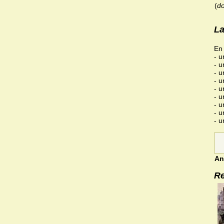
(
do
La
En 
- u
- u
- u
- u
- u
- u
- u
- u
- u
An
Re