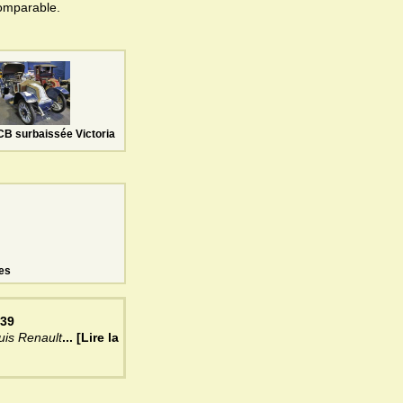
omparable.
CB surbaissée Victoria
es
939
ouis Renault
... [Lire la