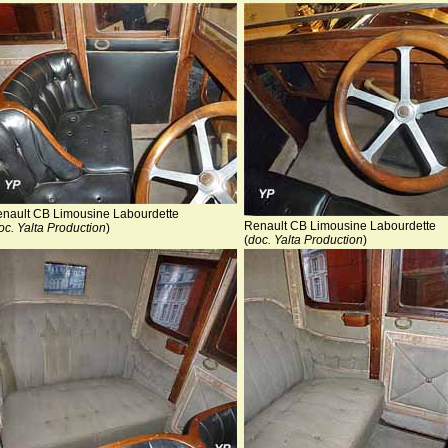
nault CB Limousine Labourdette
Renault CB Limousine Labourdette
oc. Yalta Production
)
(
doc. Yalta Production
)