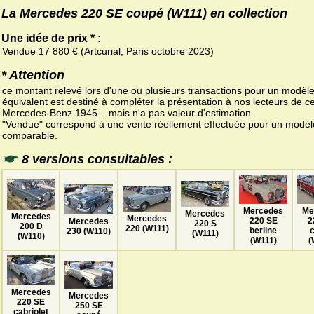
La Mercedes 220 SE coupé (W111) en collection
Une idée de prix * :
Vendue 17 880 € (Artcurial, Paris octobre 2023)
* Attention
ce montant relevé lors d'une ou plusieurs transactions pour un modèl
équivalent est destiné à compléter la présentation à nos lecteurs de ce
Mercedes-Benz 1945... mais n'a pas valeur d'estimation.
"Vendue" correspond à une vente réellement effectuée pour un modèl
comparable.
8 versions consultables :
Me
Mercedes
Mercedes
Mercedes
Mercedes
2
220 SE
Mercedes
220 S
200 D
220 (W111)
berline
230 (W110)
(W111)
(W110)
(
(W111)
Mercedes
Mercedes
220 SE
250 SE
cabriolet