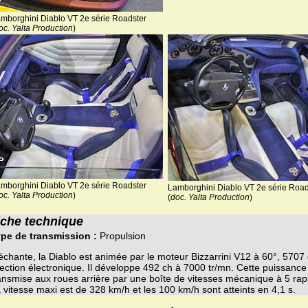
mborghini Diablo VT 2e série Roadster
oc. Yalta Production
)
mborghini Diablo VT 2e série Roadster
Lamborghini Diablo VT 2e série Road
oc. Yalta Production
)
(
doc. Yalta Production
)
iche technique
pe de transmission :
Propulsion
chante, la Diablo est animée par le moteur Bizzarrini V12 à 60°, 570
jection électronique. Il développe 492 ch à 7000 tr/mn. Cette puissance
ansmise aux roues arrière par une boîte de vitesses mécanique à 5 rap
 vitesse maxi est de 328 km/h et les 100 km/h sont atteints en 4,1 s.