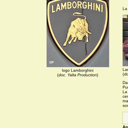
La
La
logo Lamborghini
(
do
(
doc. Yalta Production
)
Dan
Pur
La
ce
maî
so
An