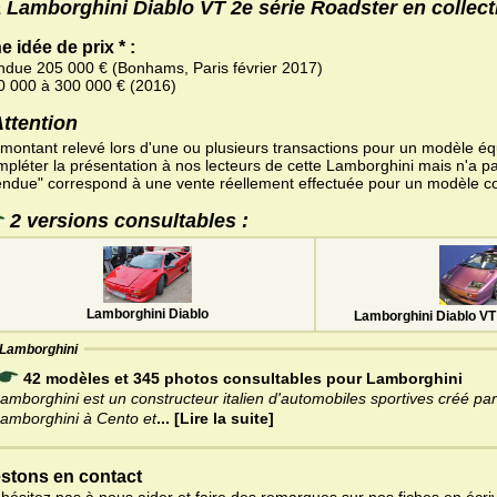
 Lamborghini Diablo VT 2e série Roadster en collect
e idée de prix * :
ndue 205 000 € (Bonhams, Paris février 2017)
0 000 à 300 000 € (2016)
Attention
 montant relevé lors d'une ou plusieurs transactions pour un modèle équ
mpléter la présentation à nos lecteurs de cette Lamborghini mais n'a pa
endue" correspond à une vente réellement effectuée pour un modèle c
2 versions consultables :
Lamborghini Diablo
Lamborghini Diablo VT
Lamborghini
42 modèles et 345 photos consultables pour Lamborghini
amborghini est un constructeur italien d'automobiles sportives créé pa
amborghini à Cento et
... [Lire la suite]
stons en contact
'hésitez pas à nous aider et faire des remarques sur nos fiches en écriv