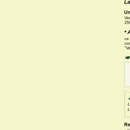
La
Un
Ve
25
* 
ce
co
"V
L
L
Re
- n