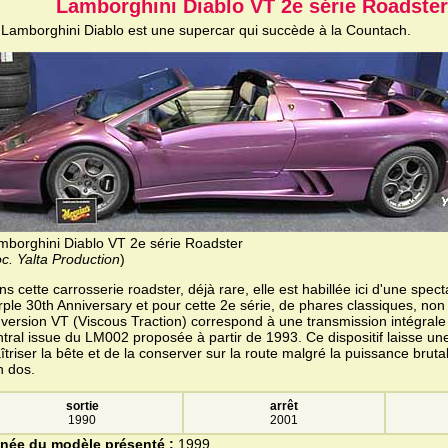
Lamborghini Diablo VT 2e série Roadster
 Lamborghini Diablo est une supercar qui succède à la Countach.
mborghini Diablo VT 2e série Roadster
c. Yalta Production
)
s cette carrosserie roadster, déjà rare, elle est habillée ici d'une spec
ple 30th Anniversary et pour cette 2e série, de phares classiques, non 
 version VT (Viscous Traction) correspond à une transmission intégrale
ntral issue du LM002 proposée à partir de 1993. Ce dispositif laisse un
triser la bête et de la conserver sur la route malgré la puissance brut
n dos.
sortie
arrêt
1990
2001
née du modèle présenté :
1999