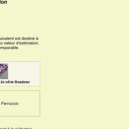
ion
ivalent est destiné à
s valeur d'estimation.
omparable.
 2e série Roadster
r Ferruccio
ant à la rédaction.