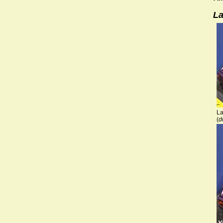
La
La
(
d