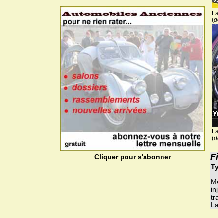
La
(
d
La
(
d
F
Cliquer pour s'abonner
Ty
Mé
in
tr
La