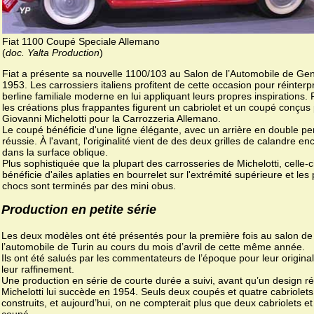
Fiat 1100 Coupé Speciale Allemano
(
doc. Yalta Production
)
Fiat a présente sa nouvelle 1100/103 au Salon de l’Automobile de Ge
1953. Les carrossiers italiens profitent de cette occasion pour réinterpr
berline familiale moderne en lui appliquant leurs propres inspirations.
les créations plus frappantes figurent un cabriolet et un coupé conçus
Giovanni Michelotti pour la Carrozzeria Allemano.
Le coupé bénéficie d'une ligne élégante, avec un arrière en double pe
réussie. À l'avant, l'originalité vient de des deux grilles de calandre en
dans la surface oblique.
Plus sophistiquée que la plupart des carrosseries de Michelotti, celle-c
bénéficie d'ailes aplaties en bourrelet sur l'extrémité supérieure et les
chocs sont terminés par des mini obus.
Production en petite série
Les deux modèles ont été présentés pour la première fois au salon de
l’automobile de Turin au cours du mois d’avril de cette même année.
Ils ont été salués par les commentateurs de l’époque pour leur original
leur raffinement.
Une production en série de courte durée a suivi, avant qu’un design r
Michelotti lui succède en 1954. Seuls deux coupés et quatre cabriolets
construits, et aujourd’hui, on ne compterait plus que deux cabriolets et