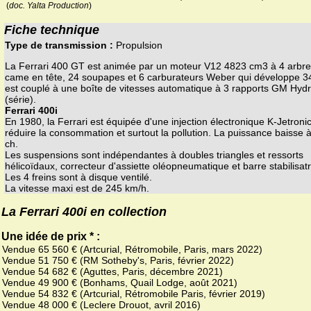
(
doc. Yalta Production
)
Fiche technique
Type de transmission :
Propulsion
La Ferrari 400 GT est animée par un moteur V12 4823 cm3 à 4 arbre
came en tête, 24 soupapes et 6 carburateurs Weber qui développe 340
est couplé à une boîte de vitesses automatique à 3 rapports GM Hyd
(série).
Ferrari 400i
En 1980, la Ferrari est équipée d'une injection électronique K-Jetroni
réduire la consommation et surtout la pollution. La puissance baisse 
ch.
Les suspensions sont indépendantes à doubles triangles et ressorts
hélicoïdaux, correcteur d'assiette oléopneumatique et barre stabilisatr
Les 4 freins sont à disque ventilé.
La vitesse maxi est de 245 km/h.
La Ferrari 400i en collection
Une idée de prix * :
Vendue 65 560 € (Artcurial, Rétromobile, Paris, mars 2022)
Vendue 51 750 € (RM Sotheby's, Paris, février 2022)
Vendue 54 682 € (Aguttes, Paris, décembre 2021)
Vendue 49 900 € (Bonhams, Quail Lodge, août 2021)
Vendue 54 832 € (Artcurial, Rétromobile Paris, février 2019)
Vendue 48 000 € (Leclere Drouot, avril 2016)