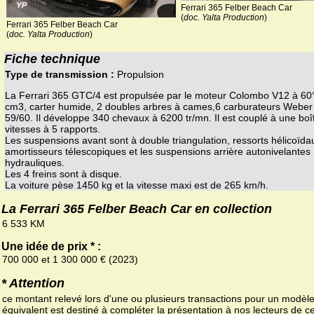
Ferrari 365 Felber Beach Car
(
doc. Yalta Production
)
Ferrari 365 Felber Beach Car
(
doc. Yalta Production
)
Fiche technique
Type de transmission :
Propulsion
La Ferrari 365 GTC/4 est propulsée par le moteur Colombo V12 à 60
cm3, carter humide, 2 doubles arbres à cames,6 carburateurs Web
59/60. Il développe 340 chevaux à 6200 tr/mn. Il est couplé à une boî
vitesses à 5 rapports.
Les suspensions avant sont à double triangulation, ressorts hélicoïda
amortisseurs télescopiques et les suspensions arrière autonivelantes
hydrauliques.
Les 4 freins sont à disque.
La voiture pèse 1450 kg et la vitesse maxi est de 265 km/h.
La Ferrari 365 Felber Beach Car en collection
6 533 KM
Une idée de prix * :
700 000 et 1 300 000 € (2023)
* Attention
ce montant relevé lors d'une ou plusieurs transactions pour un modèl
équivalent est destiné à compléter la présentation à nos lecteurs de ce