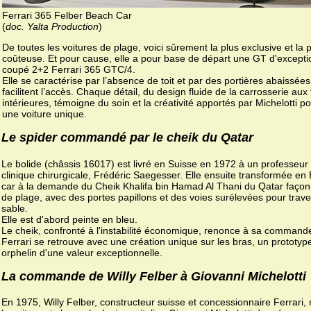
Ferrari 365 Felber Beach Car
(
doc. Yalta Production
)
De toutes les voitures de plage, voici sûrement la plus exclusive et la 
coûteuse. Et pour cause, elle a pour base de départ une GT d'exceptio
coupé 2+2 Ferrari 365 GTC/4.
Elle se caractérise par l’absence de toit et par des portières abaissées
facilitent l’accès. Chaque détail, du design fluide de la carrosserie aux f
intérieures, témoigne du soin et la créativité apportés par Michelotti p
une voiture unique.
Le spider commandé par le cheik du Qatar
Le bolide (châssis 16017) est livré en Suisse en 1972 à un professeur
clinique chirurgicale, Frédéric Saegesser. Elle ensuite transformée en
car à la demande du Cheik Khalifa bin Hamad Al Thani du Qatar faço
de plage, avec des portes papillons et des voies surélevées pour trave
sable.
Elle est d'abord peinte en bleu.
Le cheik, confronté à l'instabilité économique, renonce à sa command
Ferrari se retrouve avec une création unique sur les bras, un prototyp
orphelin d'une valeur exceptionnelle.
La commande de Willy Felber à Giovanni Michelotti
En 1975, Willy Felber, constructeur suisse et concessionnaire Ferrari,