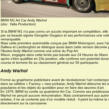
BMW M1 Art Car Andy Warhol
(
doc. Yalta Production
)
Si la BMW M1 n'a pas connu un succès important en compétition, elle 
par sa beauté signée Giorgetto Giugiaro et ses performances une voit
remarquable.
Mais cette première automobile conçue par BMW Motorsport, avec l'a
Dallara et Lamborghini se distingue aussi dans cette version décorée 
l'illustre Andy Warhol comme une icône du Pop Art.
Mieux, engagée dans cette livrée pas banale aux 24 Heures du Mans
après s’être qualifiée en 23e position, elle confirme son potentiel duran
course et termine 6e au classement général sur 55 participants.
Andy Warhol
Formé au graphisme publicitaire avant de révolutionner l’art contempo
dans sa célèbre « Factory » new-yorkaise, Andy Warhol détourne les 
populaires et les objets du quotidien pour en faire des œuvres d’art.
En 1979, BMW lui confie sa quatrième Art Car. Comme ses prédécess
Warhol ne perçoit aucune rémunération. Mais contrairement aux autre
artistes, il ne se contente pas d’un modèle réduit : il peint lui-même la 
directement sur la carrosserie.