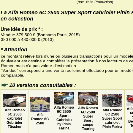
(
doc. Yalta Production
)
La Alfa Romeo 6C 2500 Super Sport cabriolet Pinin 
en collection
Une idée de prix * :
Vendue 379 500 € (Bonhams Paris, 2015)
380 000 à 480 000 € (2013)
* Attention
ce montant relevé lors d'une ou plusieurs transactions pour un modèl
équivalent est destiné à compléter la présentation à nos lecteurs de ce
Romeo mais n'a pas valeur d'estimation.
"Vendue" correspond à une vente réellement effectuée pour un modèl
comparable.
10 versions consultables :
Alfa Romeo
Alfa Romeo
Alf
Alfa Romeo
Alfa Romeo
6C 2500
6C 2500
6
6C 2500
6C 2500
Alfa
Sport
Super
cabriolet
Super Sport
Romeo 6C
Cabriolet
Sport
Be
Gebrüder
cabriolet
2500
by Pinin
coupé
T
Tüscher
Pinin Farina
Farina
Touring