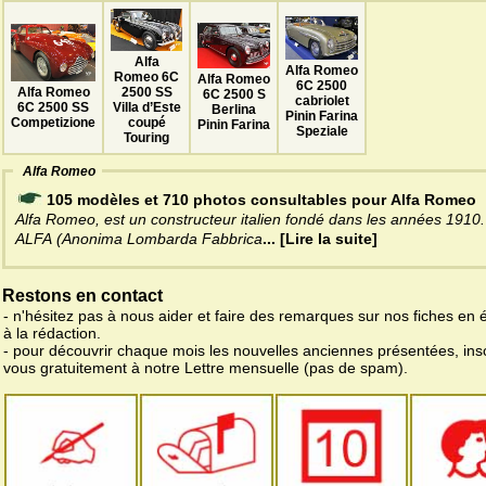
Alfa
Alfa Romeo
Romeo 6C
Alfa Romeo
6C 2500
Alfa Romeo
2500 SS
6C 2500 S
cabriolet
6C 2500 SS
Villa d’Este
Berlina
Pinin Farina
Competizione
coupé
Pinin Farina
Speziale
Touring
Alfa Romeo
105 modèles et 710 photos consultables pour Alfa Romeo
Alfa Romeo, est un constructeur italien fondé dans les années 1910.
ALFA (Anonima Lombarda Fabbrica
... [Lire la suite]
Restons en contact
- n'hésitez pas à nous aider et faire des remarques sur nos fiches en 
à la rédaction.
- pour découvrir chaque mois les nouvelles anciennes présentées, ins
vous gratuitement à notre Lettre mensuelle (pas de spam).