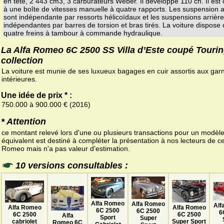
en tête, 2 443 cm3, 3 carburateurs Weber. Il développe 110 ch. Il est
à une boîte de vitesses manuelle à quatre rapports. Les suspension 
sont indépendante par ressorts hélicoïdaux et les suspensions arrière
indépendantes par barres de torsion et bras tirés. La voiture dispose
quatre freins à tambour à commande hydraulique.
La Alfa Romeo 6C 2500 SS Villa d’Este coupé Touri
collection
La voiture est munie de ses luxueux bagages en cuir assortis aux garn
intérieures.
Une idée de prix * :
750.000 à 900.000 € (2016)
* Attention
ce montant relevé lors d'une ou plusieurs transactions pour un modèl
équivalent est destiné à compléter la présentation à nos lecteurs de ce
Romeo mais n'a pas valeur d'estimation.
10 versions consultables :
Alfa Romeo
Alfa Romeo
Alf
Alfa Romeo
Alfa Romeo
6C 2500
6C 2500
6
6C 2500
6C 2500
Alfa
Sport
Super
cabriolet
Super Sport
Romeo 6C