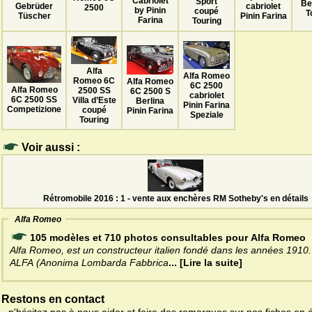
Cabriolet
Sport
Be
Gebrüder
cabriolet
2500
by Pinin
coupé
T
Tüscher
Pinin Farina
Farina
Touring
Alfa
Alfa Romeo
Romeo 6C
Alfa Romeo
6C 2500
Alfa Romeo
2500 SS
6C 2500 S
cabriolet
6C 2500 SS
Villa d’Este
Berlina
Pinin Farina
Competizione
coupé
Pinin Farina
Speziale
Touring
Voir aussi :
Rétromobile 2016 : 1 - vente aux enchères RM Sotheby's en détails
Alfa Romeo
105 modèles et 710 photos consultables pour Alfa Romeo
Alfa Romeo, est un constructeur italien fondé dans les années 1910.
ALFA (Anonima Lombarda Fabbrica
... [Lire la suite]
Restons en contact
- n'hésitez pas à nous aider et faire des remarques sur nos fiches en 