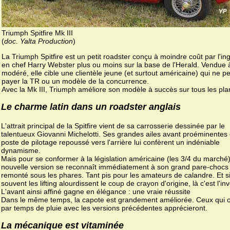
Triumph Spitfire Mk III
(
doc. Yalta Production
)
La Triumph Spitfire est un petit roadster conçu à moindre coût par l'in
en chef Harry Webster plus ou moins sur la base de l'Herald. Vendue à
modéré, elle cible une clientèle jeune (et surtout américaine) qui ne p
payer la TR ou un modèle de la concurrence.
Avec la Mk III, Triumph améliore son modèle à succès sur tous les pla
Le charme latin dans un roadster anglais
L'attrait principal de la Spitfire vient de sa carrosserie dessinée par le
talentueux Giovanni Michelotti. Ses grandes ailes avant proéminentes 
poste de pilotage repoussé vers l'arrière lui confèrent un indéniable
dynamisme.
Mais pour se conformer à la législation américaine (les 3/4 du marché)
nouvelle version se reconnaît immédiatement à son grand pare-chocs
remonté sous les phares. Tant pis pour les amateurs de calandre. Et s
souvent les lifting alourdissent le coup de crayon d'origine, là c'est l'in
L'avant ainsi affiné gagne en élégance : une vraie réussite
Dans le même temps, la capote est grandement améliorée. Ceux qui o
par temps de pluie avec les versions précédentes apprécieront.
La mécanique est vitaminée