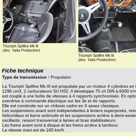
Triumph Spitfire Mk III
(
doc. Yalta Production
)
Triumph Spitfire Mk III
(
doc. Yalta Production
)
Fiche technique
Type de transmission :
Propulsion
La Triumph Spitfire Mk III est propulsée par un moteur 4 cylindres en 
1296 cm3, 2 carburateurs SU HS2. Il développe 75 ch DIN à 6000 tr/m
est couplé à une boîte de vitesses à 4 rapports synchronisés. En opti
overdrive à commande électrique sur les 3e et 4e rapports.
Elle est construite sur un châssis cadre en X assez classique.
Les suspensions avant sont indépendantes à leviers superposés, res
hélicoïdaux et barre antiroulis et les suspensions arrière à demi-essi
oscillants, ressort transversal à lames et bras stabilisateurs.
Les freins avant sont à disque et les freins arrière à tambour.
La vitesse maxi est de 160 km/h.