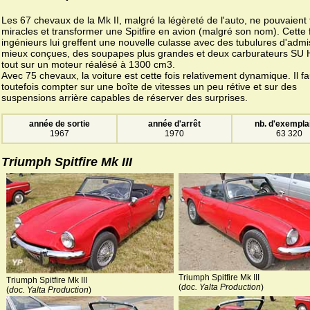
Les 67 chevaux de la Mk II, malgré la légèreté de l'auto, ne pouvaient 
miracles et transformer une Spitfire en avion (malgré son nom). Cette f
ingénieurs lui greffent une nouvelle culasse avec des tubulures d'admi
mieux conçues, des soupapes plus grandes et deux carburateurs SU 
tout sur un moteur réalésé à 1300 cm3.
Avec 75 chevaux, la voiture est cette fois relativement dynamique. Il f
toutefois compter sur une boîte de vitesses un peu rétive et sur des
suspensions arrière capables de réserver des surprises.
année de sortie
année d'arrêt
nb. d'exempla
1967
1970
63 320
Triumph Spitfire Mk III
Triumph Spitfire Mk III
Triumph Spitfire Mk III
(
doc. Yalta Production
)
(
doc. Yalta Production
)