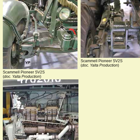
Scammell Pioneer SV2S
(
doc. Yalta Production
)
Scammell Pioneer SV2S
(
doc. Yalta Production
)