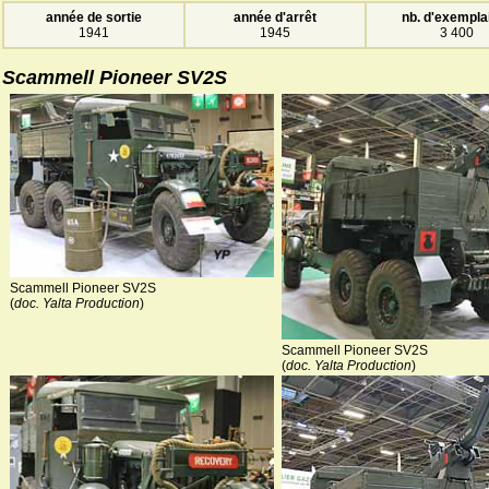
année de sortie
année d'arrêt
nb. d'exempla
1941
1945
3 400
Scammell Pioneer SV2S
Scammell Pioneer SV2S
(
doc. Yalta Production
)
Scammell Pioneer SV2S
(
doc. Yalta Production
)