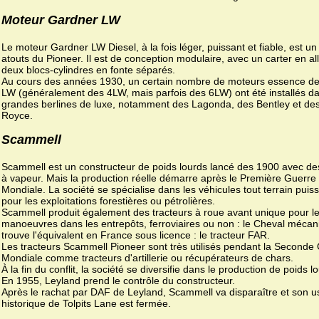
Moteur Gardner LW
Le moteur Gardner LW Diesel, à la fois léger, puissant et fiable, est un
atouts du Pioneer. Il est de conception modulaire, avec un carter en all
deux blocs-cylindres en fonte séparés.
Au cours des années 1930, un certain nombre de moteurs essence de 
LW (généralement des 4LW, mais parfois des 6LW) ont été installés d
grandes berlines de luxe, notamment des Lagonda, des Bentley et des
Royce.
Scammell
Scammell est un constructeur de poids lourds lancé des 1900 avec de
à vapeur. Mais la production réelle démarre après le Première Guerre
Mondiale. La société se spécialise dans les véhicules tout terrain puis
pour les exploitations forestières ou pétrolières.
Scammell produit également des tracteurs à roue avant unique pour l
manoeuvres dans les entrepôts, ferroviaires ou non : le Cheval méca
trouve l'équivalent en France sous licence : le tracteur FAR.
Les tracteurs Scammell Pioneer sont très utilisés pendant la Seconde
Mondiale comme tracteurs d'artillerie ou récupérateurs de chars.
À la fin du conflit, la société se diversifie dans le production de poids l
En 1955, Leyland prend le contrôle du constructeur.
Après le rachat par DAF de Leyland, Scammell va disparaître et son u
historique de Tolpits Lane est fermée.