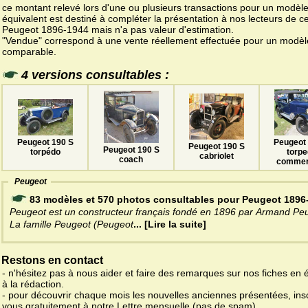
ce montant relevé lors d'une ou plusieurs transactions pour un modèl
équivalent est destiné à compléter la présentation à nos lecteurs de ce
Peugeot 1896-1944 mais n'a pas valeur d'estimation.
"Vendue" correspond à une vente réellement effectuée pour un modèl
comparable.
4 versions consultables :
Peugeot
Peugeot 190 S
Peugeot 190 S
Peugeot 190 S
torp
torpédo
cabriolet
coach
commer
Peugeot
83 modèles et 570 photos consultables pour Peugeot 1896
Peugeot est un constructeur français fondé en 1896 par Armand Pe
La famille Peugeot (Peugeot
... [Lire la suite]
Restons en contact
- n'hésitez pas à nous aider et faire des remarques sur nos fiches en 
à la rédaction.
- pour découvrir chaque mois les nouvelles anciennes présentées, ins
vous gratuitement à notre Lettre mensuelle (pas de spam).