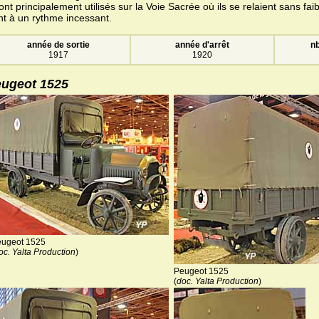
sont principalement utilisés sur la Voie Sacrée où ils se relaient sans faibli
nt à un rythme incessant.
année de sortie
année d'arrêt
nb
1917
1920
ugeot 1525
ugeot 1525
oc. Yalta Production
)
Peugeot 1525
(
doc. Yalta Production
)