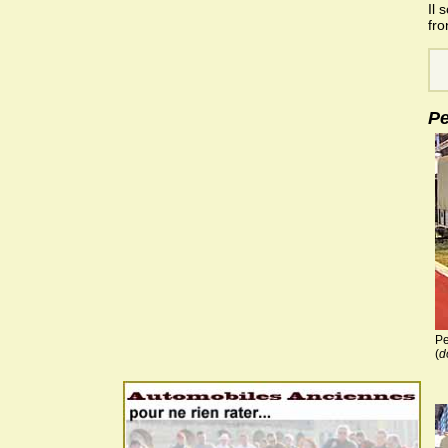
Il 
fro
Pe
Pe
(
d