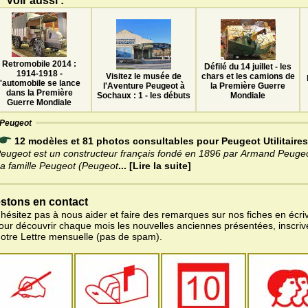
Voir aussi :
Retromobile 2014 :
Défilé du 14 juillet - les
1914-1918 -
Visitez le musée de
chars et les camions de
l'automobile se lance
l'Aventure Peugeot à
la Première Guerre
dans la Première
Sochaux : 1 - les débuts
Mondiale
Guerre Mondiale
Peugeot
12 modèles et 81 photos consultables pour Peugeot Utilitaires
eugeot est un constructeur français fondé en 1896 par Armand Peugeo
a famille Peugeot (Peugeot
... [Lire la suite]
stons en contact
'hésitez pas à nous aider et faire des remarques sur nos fiches en écriv
pour découvrir chaque mois les nouvelles anciennes présentées, inscri
notre Lettre mensuelle (pas de spam).