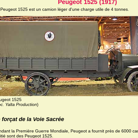
Peugeot 1525 (1917)
 Peugeot 1525 est un camion léger d'une charge utile de 4 tonnes.
ugeot 1525
c. Yalta Production
)
 forçat de la Voie Sacrée
dant la Première Guerre Mondiale, Peugeot a fournit près de 6000 ca
tié sont des Peugeot 1525.