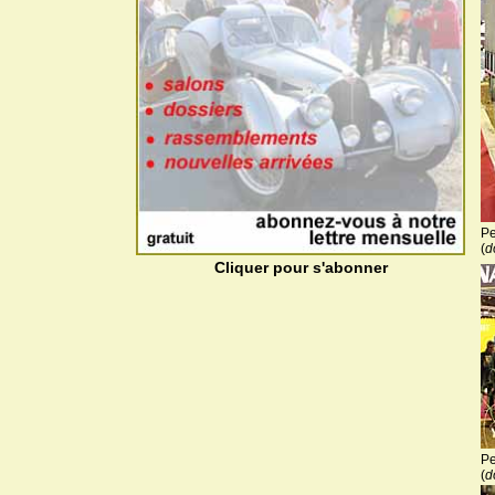
Pe
(
d
Cliquer pour s'abonner
Pe
(
d