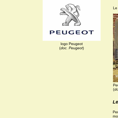
Le
logo Peugeot
(
doc. Peugeot
)
Pe
(
do
Le
Pen
moi