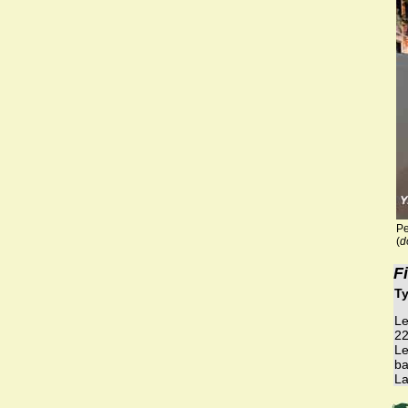
Pe
(
d
F
Ty
Le
22
Le
ba
La