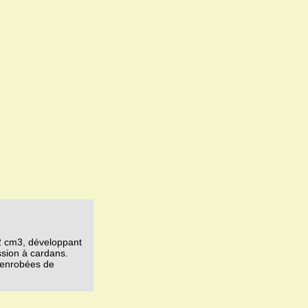
2 cm3, développant
ssion à cardans.
t enrobées de