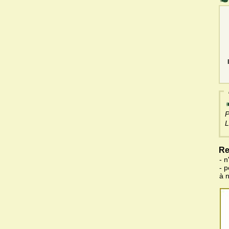
P
L
Re
- n
- 
à 