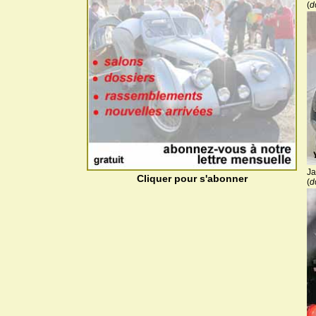
(
d
Ja
Cliquer pour s'abonner
(
d