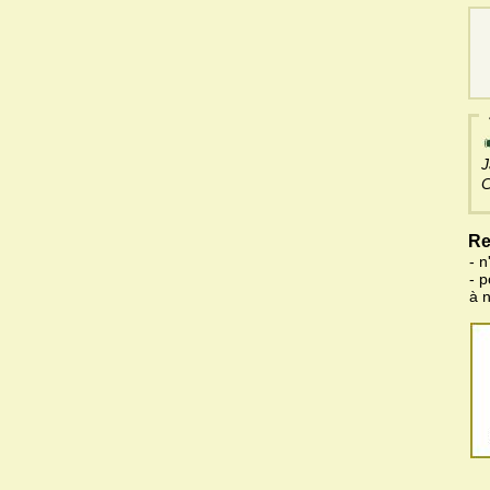
J
C
Re
- n
- 
à 