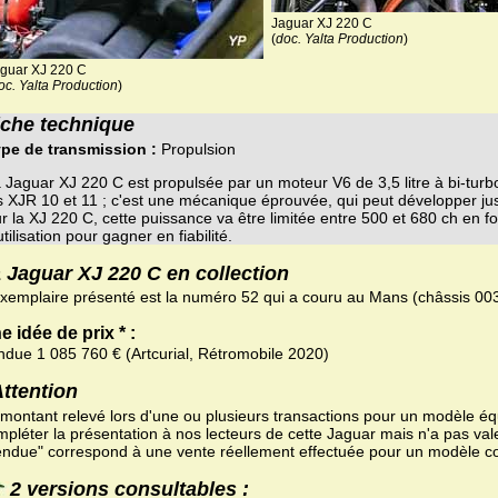
Jaguar XJ 220 C
(
doc. Yalta Production
)
guar XJ 220 C
oc. Yalta Production
)
iche technique
pe de transmission :
Propulsion
 Jaguar XJ 220 C est propulsée par un moteur V6 de 3,5 litre à bi-turbo,
s XJR 10 et 11 ; c'est une mécanique éprouvée, qui peut développer ju
r la XJ 220 C, cette puissance va être limitée entre 500 et 680 ch en f
utilisation pour gagner en fiabilité.
 Jaguar XJ 220 C en collection
exemplaire présenté est la numéro 52 qui a couru au Mans (châssis 00
e idée de prix * :
ndue 1 085 760 € (Artcurial, Rétromobile 2020)
Attention
 montant relevé lors d'une ou plusieurs transactions pour un modèle équ
pléter la présentation à nos lecteurs de cette Jaguar mais n'a pas val
endue" correspond à une vente réellement effectuée pour un modèle c
2 versions consultables :