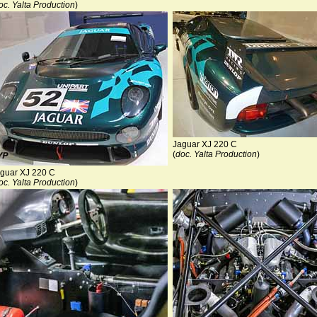
oc. Yalta Production
)
Jaguar XJ 220 C
(
doc. Yalta Production
)
guar XJ 220 C
oc. Yalta Production
)