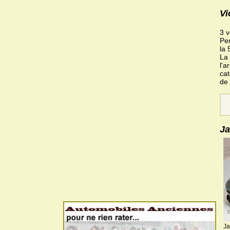
Vi
3 v
Per
la
La
l'a
cat
de 
Ja
Ja