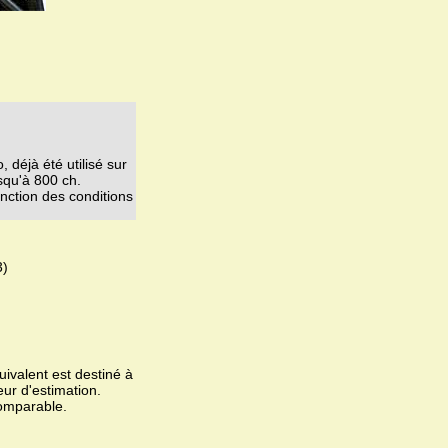
 déjà été utilisé sur
squ'à 800 ch.
onction des conditions
3)
ivalent est destiné à
eur d'estimation.
omparable.