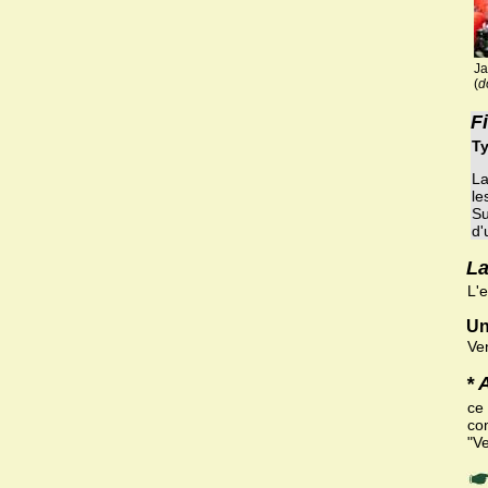
Ja
(
d
F
Ty
La
le
Su
d'
La
L'
Un
Ve
* 
ce
com
"V