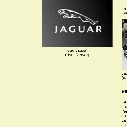
La 
Wa
logo Jaguar
(
doc. Jaguar
)
Ja
(
do
Ve
Déj
hau
Par
en 
La 
est