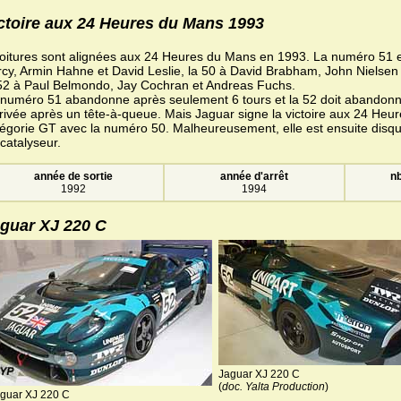
ctoire aux 24 Heures du Mans 1993
oitures sont alignées aux 24 Heures du Mans en 1993. La numéro 51 e
cy, Armin Hahne et David Leslie, la 50 à David Brabham, John Nielsen 
 52 à Paul Belmondo, Jay Cochran et Andreas Fuchs.
 numéro 51 abandonne après seulement 6 tours et la 52 doit abandonn
rrivée après un tête-à-queue. Mais Jaguar signe la victoire aux 24 Heu
égorie GT avec la numéro 50. Malheureusement, elle est ensuite disqu
catalyseur.
année de sortie
année d'arrêt
nb
1992
1994
guar XJ 220 C
Jaguar XJ 220 C
(
doc. Yalta Production
)
guar XJ 220 C