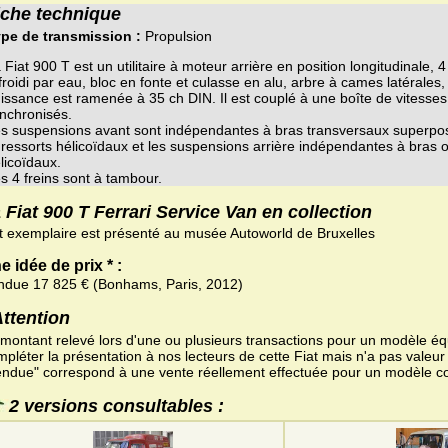
iche technique
pe de transmission :
Propulsion
 Fiat 900 T est un utilitaire à moteur arrière en position longitudinale, 4
froidi par eau, bloc en fonte et culasse en alu, arbre à cames latérales
issance est ramenée à 35 ch DIN. Il est couplé à une boîte de vitesses
nchronisés.
s suspensions avant sont indépendantes à bras transversaux superpos
 ressorts hélicoïdaux et les suspensions arrière indépendantes à bras os
licoïdaux.
s 4 freins sont à tambour.
 Fiat 900 T Ferrari Service Van en collection
t exemplaire est présenté au musée Autoworld de Bruxelles
e idée de prix * :
ndue 17 825 € (Bonhams, Paris, 2012)
Attention
 montant relevé lors d'une ou plusieurs transactions pour un modèle équ
pléter la présentation à nos lecteurs de cette Fiat mais n'a pas valeur
endue" correspond à une vente réellement effectuée pour un modèle c
2 versions consultables :