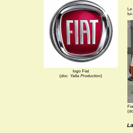
Le 
lu
logo Fiat
(
doc. Yalta Production
)
Fi
(
do
La