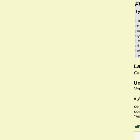
F
Ty
La
re
pu
sy
Le
et
hé
Le
La
Ce
Un
Ve
* 
ce
com
"V