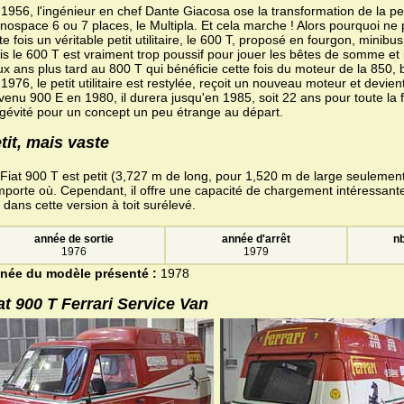
1956, l'ingénieur en chef Dante Giacosa ose la transformation de la pe
ospace 6 ou 7 places, le Multipla. Et cela marche ! Alors pourquoi ne
te fois un véritable petit utilitaire, le 600 T, proposé en fourgon, mini
s le 600 T est vraiment trop poussif pour jouer les bêtes de somme et il
x ans plus tard au 800 T qui bénéficie cette fois du moteur de la 850, bi
1976, le petit utilitaire est restylée, reçoit un nouveau moteur et devient
enu 900 E en 1980, il durera jusqu'en 1985, soit 22 ans pour toute la f
gévité pour un concept un peu étrange au départ.
tit, mais vaste
Fiat 900 T est petit (3,727 m de long, pour 1,520 m de large seulement),
mporte où. Cependant, il offre une capacité de chargement intéressant
dans cette version à toit surélevé.
année de sortie
année d'arrêt
nb
1976
1979
née du modèle présenté :
1978
at 900 T Ferrari Service Van