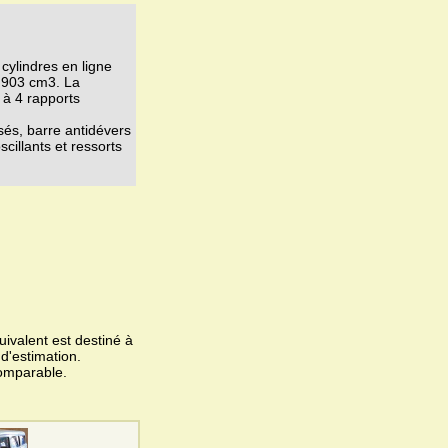
 cylindres en ligne
, 903 cm3. La
 à 4 rapports
és, barre antidévers
cillants et ressorts
ivalent est destiné à
 d'estimation.
omparable.