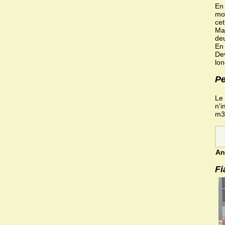
En 
mon
cet
Mai
deu
En 
Dev
lon
Pe
Le 
n'i
m3 
An
Fi