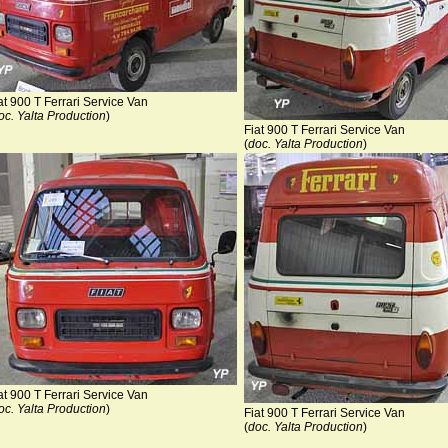
at 900 T Ferrari Service Van
oc. Yalta Production
)
Fiat 900 T Ferrari Service Van
(
doc. Yalta Production
)
at 900 T Ferrari Service Van
oc. Yalta Production
)
Fiat 900 T Ferrari Service Van
(
doc. Yalta Production
)