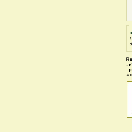
L
d
Re
- n
- 
à 