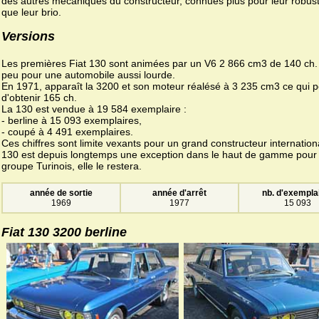
des autres mécaniques du constructeur, connues plus pour leur robus
que leur brio.
Versions
Les premières Fiat 130 sont animées par un V6 2 866 cm3 de 140 ch.
peu pour une automobile aussi lourde.
En 1971, apparaît la 3200 et son moteur réalésé à 3 235 cm3 ce qui 
d'obtenir 165 ch.
La 130 est vendue à 19 584 exemplaire :
- berline à 15 093 exemplaires,
- coupé à 4 491 exemplaires.
Ces chiffres sont limite vexants pour un grand constructeur internation
130 est depuis longtemps une exception dans le haut de gamme pour 
groupe Turinois, elle le restera.
année de sortie
année d'arrêt
nb. d'exempla
1969
1977
15 093
Fiat 130 3200 berline