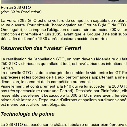
Ferrari 288 GTO
(
doc. Yalta Production
)
La Ferrari 288 GTO est une voiture de compétition capable de rouler 
route ouverte. Pour obtenir l'homologation en Groupe B (le O de GTO s
Omologato), cela impose l'obligation de construire au moins 200 voitu
condition est remplie en juin 1985, avant que le Groupe B ne soit sup
dès la fin de l’année 1986 après plusieurs accidents mortels.
Résurrection des "vraies" Ferrari
La réutilisation de l'appellation GTO, un nom devenu légendaire du fai
250 GTO victorieuses qui raflaient tout, est révélatrice des intentions 
Ferrari.
La nouvelle GTO est donc chargée de combler le vide entre les GT Fer
appréciées et les bolides de F1 aux performances appartenant à une 
dimension, le sommet de la compétition automobile.
Visuellement, et contrairement à la F40 qui va lui succéder, la 288 GT
pas très spectaculaire (pour une Ferrari). Dessinée par Pininfarina, ell
ressemble visuellement beaucoup à la 308 GTB : même avant, fenêtre
prises d'air latérales. Dépourvue d'ailerons et spoilers surdimensionnés
est même particulièrement élégante.
Technologie de pointe
La 288 GTO est basée sur le châssis tubulaire en acier bien éprouvé d