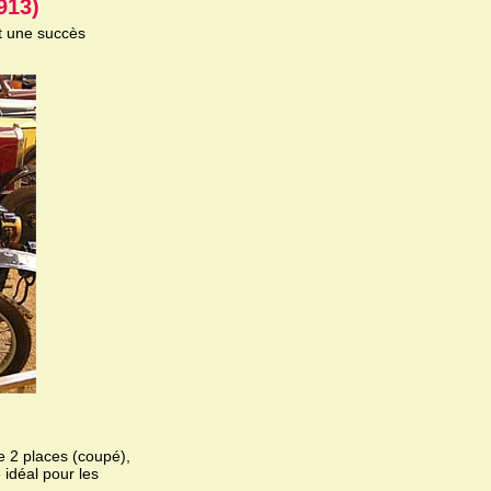
913)
t une succès
e 2 places (coupé),
idéal pour les