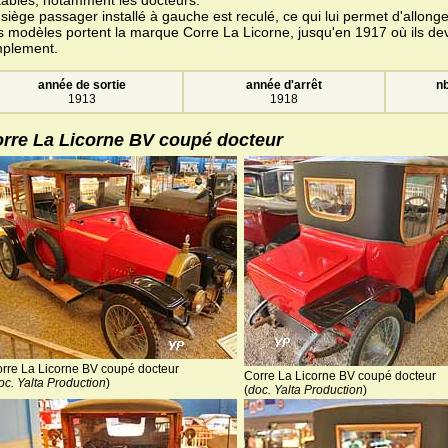
siège passager installé à gauche est reculé, ce qui lui permet d'allong
s modèles portent la marque Corre La Licorne, jusqu'en 1917 où ils de
mplement.
année de sortie
année d'arrêt
nb
1913
1918
rre La Licorne BV coupé docteur
rre La Licorne BV coupé docteur
Corre La Licorne BV coupé docteur
oc. Yalta Production
)
(
doc. Yalta Production
)