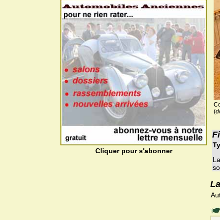
Co
(
d
F
Ty
Cliquer pour s'abonner
La
so
La
Au