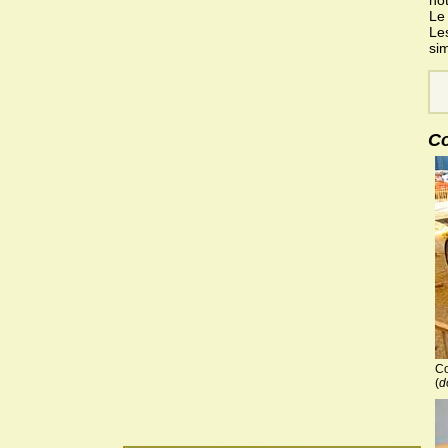
Le 
Le
si
Co
Co
(
d