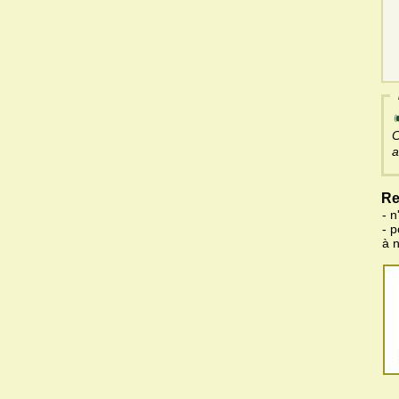
C
a
Re
- n
- 
à 