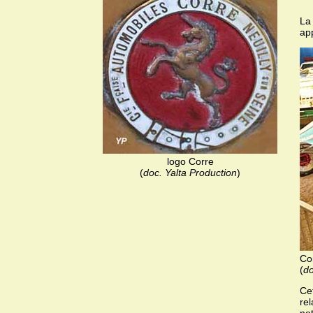
La
ap
logo Corre
(
doc. Yalta Production
)
Co
(
do
Ce
re
no