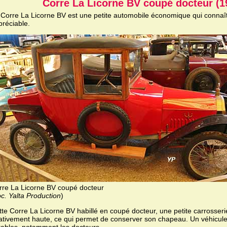
Corre La Licorne BV coupé docteur (1
 Corre La Licorne BV est une petite automobile économique qui connaî
préciable.
rre La Licorne BV coupé docteur
c. Yalta Production
)
tte Corre La Licorne BV habillé en coupé docteur, une petite carrosseri
lativement haute, ce qui permet de conserver son chapeau. Un véhicule 
tables, notamment les docteurs.