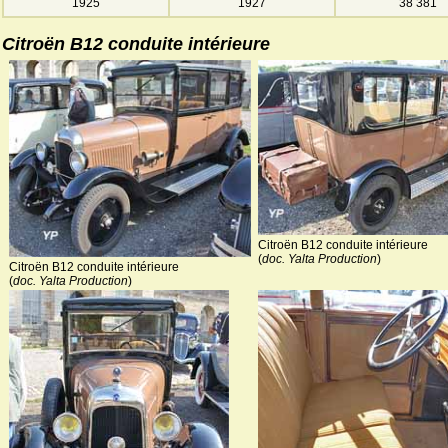
1925
1927
38 381
Citroën B12 conduite intérieure
Citroën B12 conduite intérieure
(
doc. Yalta Production
)
Citroën B12 conduite intérieure
(
doc. Yalta Production
)