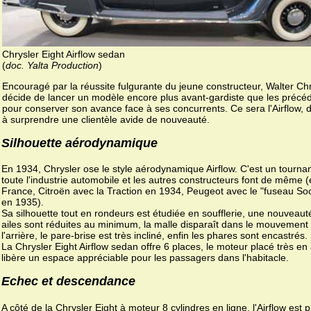
Chrysler Eight Airflow sedan
(
doc. Yalta Production
)
Encouragé par la réussite fulgurante du jeune constructeur, Walter Ch
décide de lancer un modèle encore plus avant-gardiste que les précé
pour conserver son avance face à ses concurrents. Ce sera l'Airflow, 
à surprendre une clientèle avide de nouveauté.
Silhouette aérodynamique
En 1934, Chrysler ose le style aérodynamique Airflow. C'est un tourna
toute l'industrie automobile et les autres constructeurs font de même 
France, Citroën avec la Traction en 1934, Peugeot avec le "fuseau So
en 1935).
Sa silhouette tout en rondeurs est étudiée en soufflerie, une nouveaut
ailes sont réduites au minimum, la malle disparaît dans le mouvement
l'arrière, le pare-brise est très incliné, enfin les phares sont encastrés.
La Chrysler Eight Airflow sedan offre 6 places, le moteur placé très en
libère un espace appréciable pour les passagers dans l'habitacle.
Echec et descendance
A côté de la Chrysler Eight à moteur 8 cylindres en ligne, l'Airflow est 