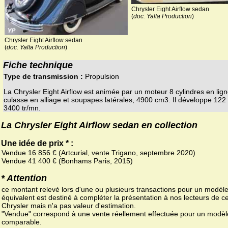
Chrysler Eight Airflow sedan
(
doc. Yalta Production
)
Chrysler Eight Airflow sedan
(
doc. Yalta Production
)
Fiche technique
Type de transmission :
Propulsion
La Chrysler Eight Airflow est animée par un moteur 8 cylindres en lig
culasse en alliage et soupapes latérales, 4900 cm3. Il développe 122
3400 tr/mn.
La Chrysler Eight Airflow sedan en collection
Une idée de prix * :
Vendue 16 856 € (Artcurial, vente Trigano, septembre 2020)
Vendue 41 400 € (Bonhams Paris, 2015)
* Attention
ce montant relevé lors d'une ou plusieurs transactions pour un modèl
équivalent est destiné à compléter la présentation à nos lecteurs de ce
Chrysler mais n'a pas valeur d'estimation.
"Vendue" correspond à une vente réellement effectuée pour un modèl
comparable.