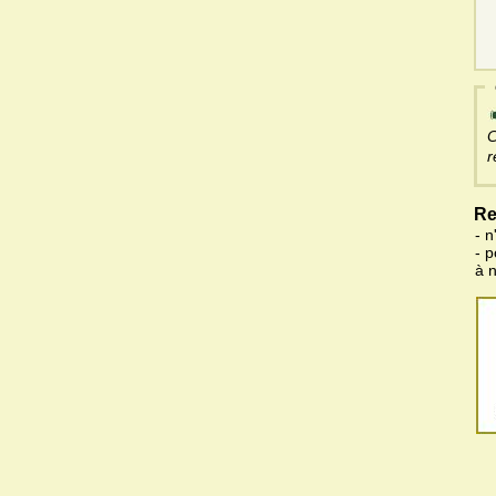
C
r
Re
- n
- 
à 