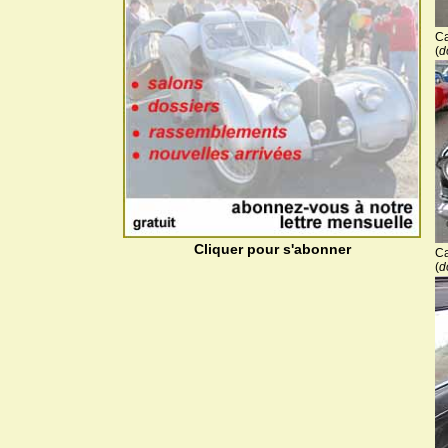
Ca
(
d
Cliquer pour s'abonner
Ca
(
d