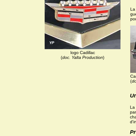
La
gu
pou
logo Cadillac
(
doc. Yalta Production
)
Ca
(
do
Un
La 
par
cha
d'i
Pr