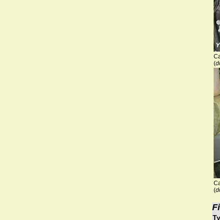
Ca
(
d
Ca
(
d
F
Ty