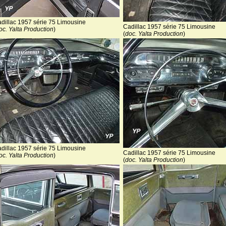
dillac 1957 série 75 Limousine
Cadillac 1957 série 75 Limousine
oc. Yalta Production
)
(
doc. Yalta Production
)
dillac 1957 série 75 Limousine
Cadillac 1957 série 75 Limousine
oc. Yalta Production
)
(
doc. Yalta Production
)