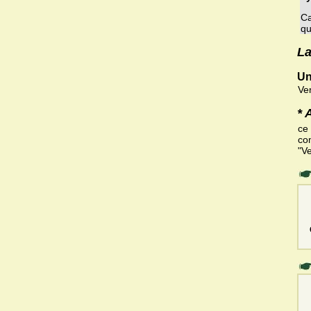
Ca
qu
La
Un
Ve
* 
ce
com
"V