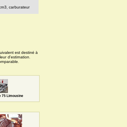
cm3, carburateur
ivalent est destiné à
leur d'estimation.
omparable.
e 75 Limousine