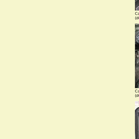
Ca
(
d
Ca
(
d