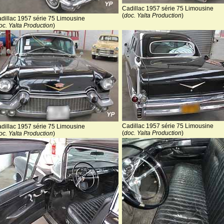
Cadillac 1957 série 75 Limousine
(
doc. Yalta Production
)
dillac 1957 série 75 Limousine
oc. Yalta Production
)
Cadillac 1957 série 75 Limousine
dillac 1957 série 75 Limousine
(
doc. Yalta Production
)
oc. Yalta Production
)