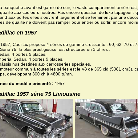
la banquette avant est garnie de cuir, le vaste compartiment arrière est,
qualité aux couleurs neutres. Pas encore question de luxe tapageur : q
nd aux portes elles s'ouvrent largement et se terminent par une décou
es de qualité ne doivent pas ramper pour entrer ou sortir, encore moins
dillac en 1957
1957, Cadillac propose 4 séries de gamme croissante : 60, 62, 70 et 7
Série 75, la plus prestigieuse, est structurée en 3 offres :
edan, 4 portes 9 places,
mperial Sedan, 4 portes 9 places,
hâssis nus destinés aux carrosseries spéciales.
moteur commun à toutes les séries est le V8 de 365 cid (5981 cm3), c
ps, développant 300 ch à 4800 tr/mn.
née du modèle présenté :
1957
dillac 1957 série 75 Limousine