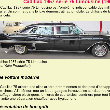
Cadillac 1957 série 75 Limousine (19
 Cadillac 1957 série 75 Limousine est l'emblème indispensable des milli
erre. Un sommet dans le luxe démonstratif automobile. Le châssis de la
r cela.
dillac 1957 série 75 Limousine
c. Yalta Production
)
e voiture moderne
Cadillac 75 arbore des ailes arrière proéminentes et des pots d'échap
e-chocs. A l'intérieur, tout un lot de gadgets introuvables sur d'autres vo
uffage, vitres électriques, lumières de courtoisies, cendriers pour tout
ntimité une séparation chauffeur avec hygiaphone.
ésentation de bon goût