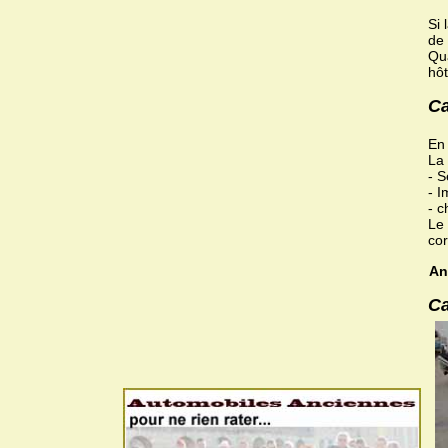
Si 
de 
Qua
hôt
Ca
En 
La 
- S
- I
- c
Le 
cor
An
Ca