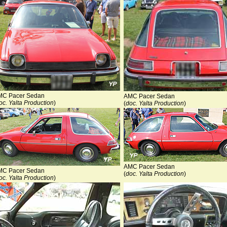
MC Pacer Sedan
AMC Pacer Sedan
oc. Yalta Production
)
(
doc. Yalta Production
)
AMC Pacer Sedan
MC Pacer Sedan
(
doc. Yalta Production
)
oc. Yalta Production
)