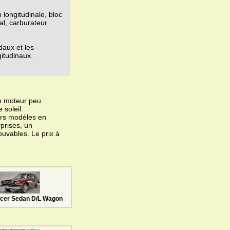
 longitudinale, bloc
al, carburateur
daux et les
gitudinaux.
on moteur peu
 soleil.
iers modèles en
rprises, un
ouvables. Le prix à
cer Sedan D/L Wagon