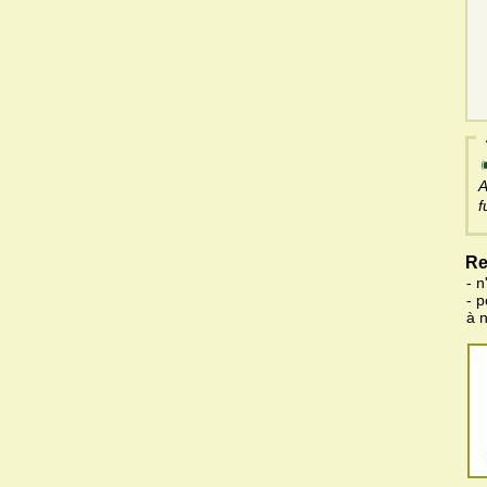
A
f
Re
- n
- 
à 