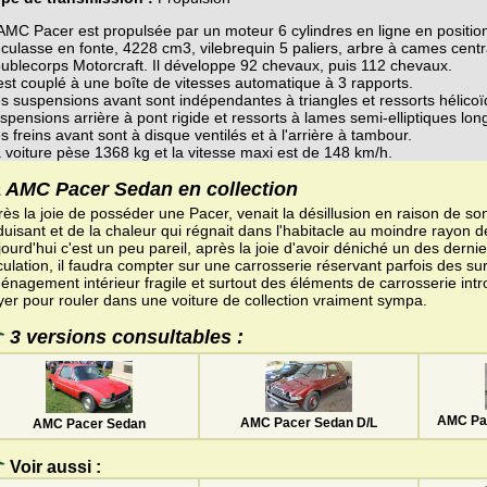
AMC Pacer est propulsée par un moteur 6 cylindres en ligne en position
 culasse en fonte, 4228 cm3, vilebrequin 5 paliers, arbre à cames centr
ublecorps Motorcraft. Il développe 92 chevaux, puis 112 chevaux.
 est couplé à une boîte de vitesses automatique à 3 rapports.
s suspensions avant sont indépendantes à triangles et ressorts hélicoï
spensions arrière à pont rigide et ressorts à lames semi-elliptiques lon
s freins avant sont à disque ventilés et à l'arrière à tambour.
 voiture pèse 1368 kg et la vitesse maxi est de 148 km/h.
 AMC Pacer Sedan en collection
rès la joie de posséder une Pacer, venait la désillusion en raison de s
uisant et de la chaleur qui régnait dans l'habitacle au moindre rayon de
ourd'hui c'est un peu pareil, après la joie d'avoir déniché un des dern
culation, il faudra compter sur une carrosserie réservant parfois des su
énagement intérieur fragile et surtout des éléments de carrosserie intr
yer pour rouler dans une voiture de collection vraiment sympa.
3 versions consultables :
AMC Pa
AMC Pacer Sedan D/L
AMC Pacer Sedan
Voir aussi :