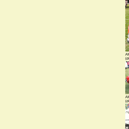
A
(
d
A
(
d