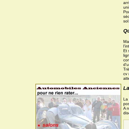
arr
un
Pou
séd
sol
Qu
Mai
l'i
Et 
li
con
d'u
Trè
cv 
att
La
La 
pos
A n
dis