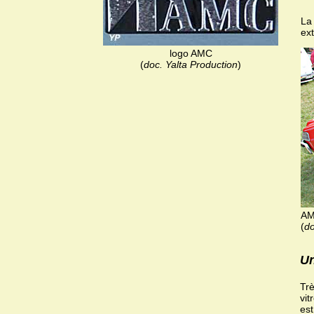
La
ex
logo AMC
(
doc. Yalta Production
)
AM
(
do
Un
Trè
vit
est