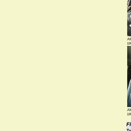
A
(
d
A
(
d
F
Ty