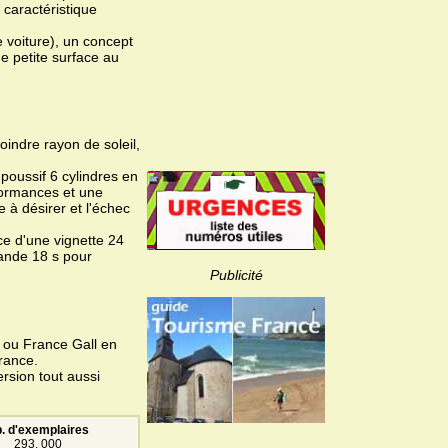
 caractéristique
e voiture), un concept
e petite surface au
indre rayon de soleil,
poussif 6 cylindres en
formances et une
 à désirer et l'échec
ce d'une vignette 24
mande 18 s pour
Publicité
e ou France Gall en
rance.
rsion tout aussi
. d'exemplaires
293. 000