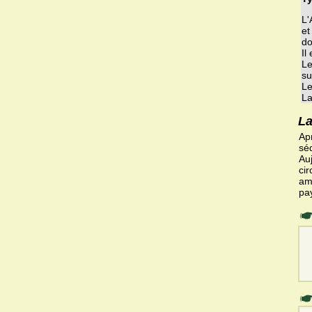
L'
et
do
Il
Le
su
Le
La
La
Ap
séd
Auj
cir
am
pa