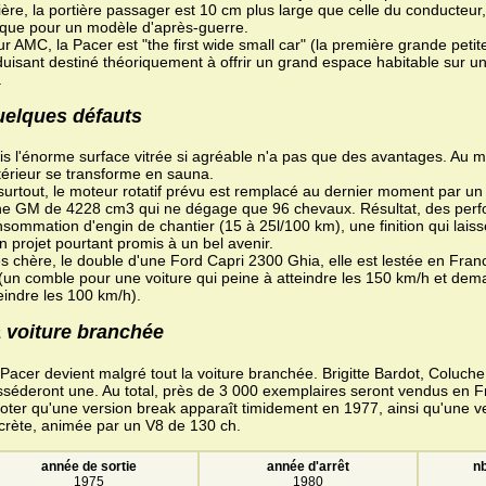
ière, la portière passager est 10 cm plus large que celle du conducteur,
ique pour un modèle d'après-guerre.
r AMC, la Pacer est "the first wide small car" (la première grande petit
uisant destiné théoriquement à offrir un grand espace habitable sur un
.
elques défauts
s l'énorme surface vitrée si agréable n'a pas que des avantages. Au mo
ntérieur se transforme en sauna.
surtout, le moteur rotatif prévu est remplacé au dernier moment par un 
gne GM de 4228 cm3 qui ne dégage que 96 chevaux. Résultat, des per
sommation d'engin de chantier (15 à 25l/100 km), une finition qui laisse
n projet pourtant promis à un bel avenir.
s chère, le double d'une Ford Capri 2300 Ghia, elle est lestée en Fran
(un comble pour une voiture qui peine à atteindre les 150 km/h et de
eindre les 100 km/h).
 voiture branchée
Pacer devient malgré tout la voiture branchée. Brigitte Bardot, Coluch
séderont une. Au total, près de 3 000 exemplaires seront vendus en F
oter qu'une version break apparaît timidement en 1977, ainsi qu'une ve
crète, animée par un V8 de 130 ch.
année de sortie
année d'arrêt
nb
1975
1980