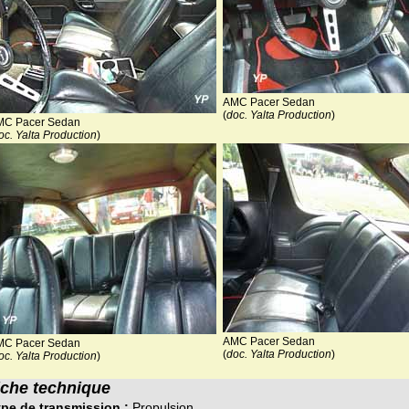
AMC Pacer Sedan
(
doc. Yalta Production
)
MC Pacer Sedan
oc. Yalta Production
)
AMC Pacer Sedan
MC Pacer Sedan
(
doc. Yalta Production
)
oc. Yalta Production
)
iche technique
pe de transmission :
Propulsion