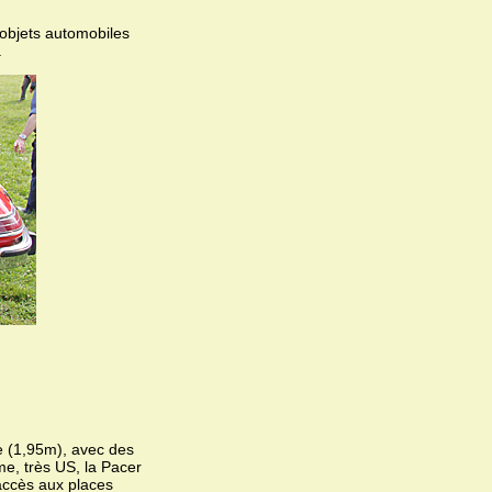
 objets automobiles
.
e (1,95m), avec des
me, très US, la Pacer
'accès aux places