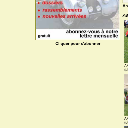
An
A
Cliquer pour s'abonner
A
(
d
A
(
d