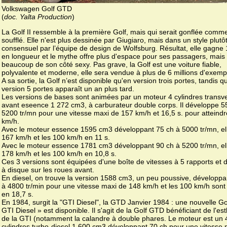
Volkswagen Golf GTD
(
doc. Yalta Production
)
La Golf II ressemble à la première Golf, mais qui serait gonflée comm
soufflé. Elle n'est plus dessinée par Giugiaro, mais dans un style plutô
consensuel par l’équipe de design de Wolfsburg. Résultat, elle gagne
en longueur et le mythe offre plus d'espace pour ses passagers, mais
beaucoup de son côté sexy. Pas grave, la Golf est une voiture fiable,
polyvalente et moderne, elle sera vendue à plus de 6 millions d'exempl
A sa sortie, la Golf n’est disponible qu'en version trois portes, tandis q
version 5 portes apparaît un an plus tard.
Les versions de bases sont animées par un moteur 4 cylindres transve
avant eseence 1 272 cm3, à carburateur double corps. Il développe 5
5200 tr/mn pour une vitesse maxi de 157 km/h et 16,5 s. pour atteind
km/h.
Avec le moteur essence 1595 cm3 développant 75 ch à 5000 tr/mn, ell
167 km/h et les 100 km/h en 11 s.
Avec le moteur essence 1781 cm3 développant 90 ch à 5200 tr/mn, ell
178 km/h et les 100 km/h en 10,8 s.
Ces 3 versions sont équipées d'une boîte de vitesses à 5 rapports et d
à disque sur les roues avant.
En diesel, on trouve la version 1588 cm3, un peu poussive, développa
à 4800 tr/min pour une vitesse maxi de 148 km/h et les 100 km/h sont 
en 18,7 s.
En 1984, surgit la "GTI Diesel", la GTD Janvier 1984 : une nouvelle Go
GTI Diesel » est disponible. Il s'agit de la Golf GTD bénéficiant de l'es
de la GTI (notamment la calandre à double phares. Le moteur est un 
cylindres turbo-diesel 1 600 cm3 développant 70 ch pour une vitesse 