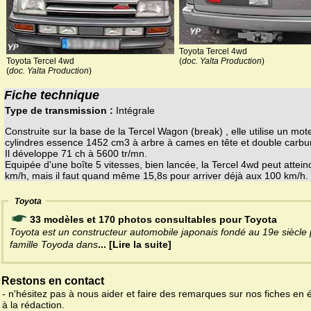
Toyota Tercel 4wd
Toyota Tercel 4wd
(
doc. Yalta Production
)
(
doc. Yalta Production
)
Fiche technique
Type de transmission :
Intégrale
Construite sur la base de la Tercel Wagon (break) , elle utilise un mot
cylindres essence 1452 cm3 à arbre à cames en tête et double carbur
Il développe 71 ch à 5600 tr/mn.
Equipée d'une boîte 5 vitesses, bien lancée, la Tercel 4wd peut attei
km/h, mais il faut quand même 15,8s pour arriver déjà aux 100 km/h.
Toyota
33 modèles et 170 photos consultables pour Toyota
Toyota est un constructeur automobile japonais fondé au 19e siècle 
famille Toyoda dans
... [Lire la suite]
Restons en contact
- n'hésitez pas à nous aider et faire des remarques sur nos fiches en 
à la rédaction.