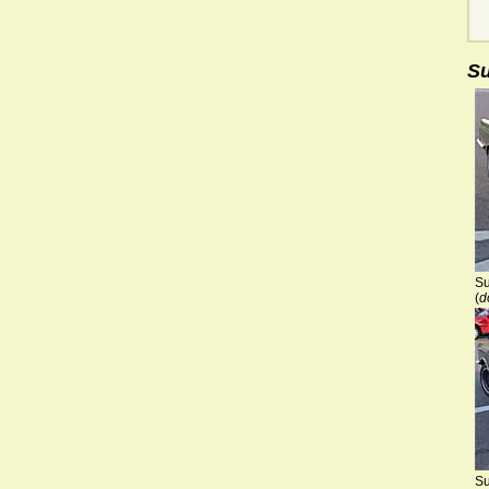
Su
Su
(
d
Su