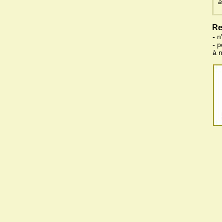
a
Re
- n
- 
à 