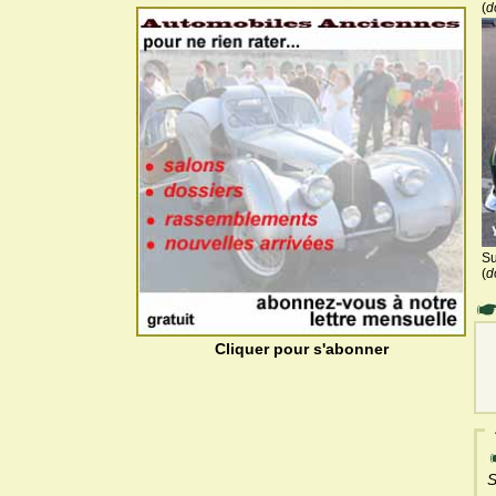
(
d
Su
(
d
Cliquer pour s'abonner
S