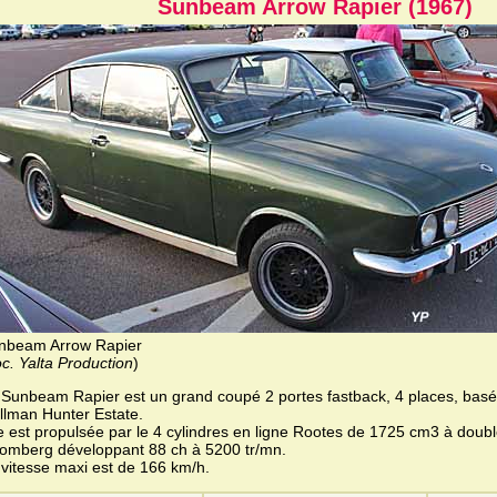
Sunbeam Arrow Rapier (1967)
nbeam Arrow Rapier
c. Yalta Production
)
 Sunbeam Rapier est un grand coupé 2 portes fastback, 4 places, basé 
illman Hunter Estate.
le est propulsée par le 4 cylindres en ligne Rootes de 1725 cm3 à doub
romberg développant 88 ch à 5200 tr/mn.
 vitesse maxi est de 166 km/h.