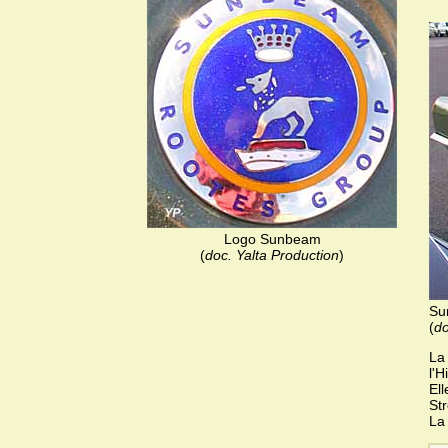
Logo Sunbeam
(
doc. Yalta Production
)
Su
(
do
La
l'H
El
St
La