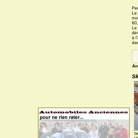
Pen
Le 
mot
60,
Le 
dév
à l
da
An
S
S