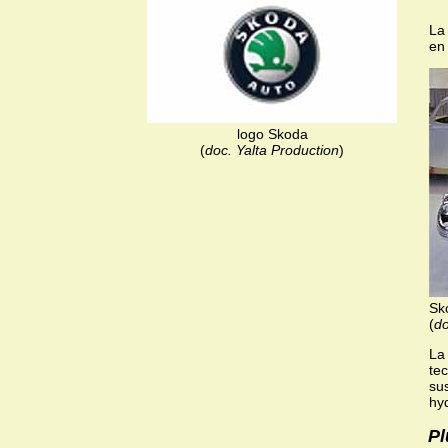
La
en
logo Skoda
(
doc. Yalta Production
)
Sk
(
do
La
te
su
hy
Pl