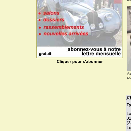
(
d
Cliquer pour s'abonner
S
(
d
F
Ty
La
31
(3
Le