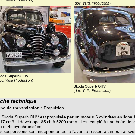
oc. Yalta Production
)
(
doc. Yalta Production
)
koda Superb OHV
oc. Yalta Production
)
Skoda Superb OHV
(
doc. Yalta Production
)
iche technique
pe de transmission :
Propulsion
 Skoda Superb OHV est propulsée par un moteur 6 cylindres en ligne 
17 cm3. Il développe 85 ch à 5200 tr/mn. Il est couplé à une boîte de v
e et 4e synchronisées).
s suspensions sont indépendantes, à l'avant à ressort à lames transvers