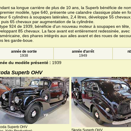
dant sa longue carrière de plus de 10 ans, la Superb bénéficie de nom
premier modèle, type 640, présente une calandre classique plate en 
eur 6 cylindres à soupapes latérales, 2,4 litres, développe 55 chevaux. 
 puis 65 chevaux par augmentation de la cylindrée.
type 924 de 1939, bénéficie d'un nouveau moteur à soupapes en tête, 3
eloppant 85 chevaux. La face avant est entièrement redessinée, avec
'américaine, des phares intégrés aux ailes avant et des roues de secou
ns les garde-boue.
année de sortie
année d'arrêt
nb
1938
1949
née du modèle présenté :
1939
koda Superb OHV
koda Superb OHV
Skoda Superb OHV