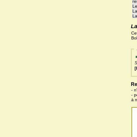
re
Le
La
La
La
Ce
Bol
S
[
Re
- n
- 
à 