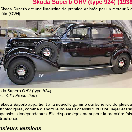
Skoda Superb OHV (type 924) (1938
 Skoda Superb est une limousine de prestige animée par un moteur 6 
 tête (OVH).
oda Superb OHV (type 924)
c. Yalta Production
)
 Skoda Superb appartient à la nouvelle gamme qui bénéficie de plusie
chnologiques, comme d'abord le nouveau châssis tubulaire, léger et très
spensions indépendantes. Elle dispose également pour la première fois
drauliques.
usieurs versions