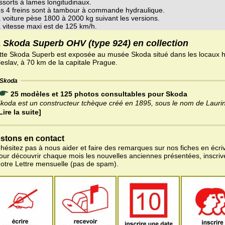
ssorts à lames longitudinaux.
s 4 freins sont à tambour à commande hydraulique.
 voiture pèse 1800 à 2000 kg suivant les versions.
 vitesse maxi est de 125 km/h.
 Skoda Superb OHV (type 924) en collection
tte Skoda Superb est exposée au musée Skoda situé dans les locaux h
eslav, à 70 km de la capitale Prague.
Skoda
25 modèles et 125 photos consultables pour Skoda
koda est un constructeur tchèque créé en 1895, sous le nom de Lauri
Lire la suite]
stons en contact
'hésitez pas à nous aider et faire des remarques sur nos fiches en écriv
pour découvrir chaque mois les nouvelles anciennes présentées, inscri
notre Lettre mensuelle (pas de spam).