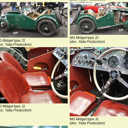
MG Midget type J2
 Midget type J2
(
doc. Yalta Production
)
oc. Yalta Production
)
 Midget type J2
oc. Yalta Production
)
MG Midget type J2
(
doc. Yalta Production
)