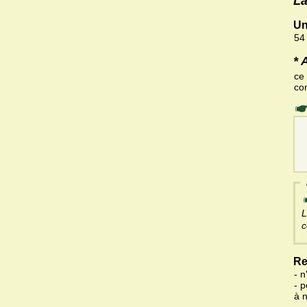
La
Un
54
* 
ce
co
L
c
Re
- n
- 
à 