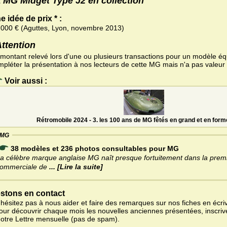
 MG Midget Type J2 en collection
e idée de prix * :
 000 € (Aguttes, Lyon, novembre 2013)
Attention
 montant relevé lors d'une ou plusieurs transactions pour un modèle équ
mpléter la présentation à nos lecteurs de cette MG mais n'a pas valeur 
Voir aussi :
Rétromobile 2024 - 3. les 100 ans de MG fêtés en grand et en form
MG
38 modèles et 236 photos consultables pour MG
a célèbre marque anglaise MG naît presque fortuitement dans la premi
ommerciale de
... [Lire la suite]
stons en contact
'hésitez pas à nous aider et faire des remarques sur nos fiches en écriv
pour découvrir chaque mois les nouvelles anciennes présentées, inscri
notre Lettre mensuelle (pas de spam).