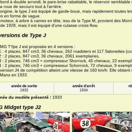
bord à double arrondi, le pare-brise rabattable, le réservoir semblable 
la roue de secours tout à l'arrière.
l'origine, le type J est équipé de garde-boue, mais rapidement toutes l
les en forme de vague.
 moteur, à arbre à cames en tête, issu de la Type M, provient des Morr
de 1928, mais il est équipé d'une culasse cross-flow.
versions de Type J
 MG TYpe J est proposée en 4 versions :
1 : 4 places, 847 cm3, 36 chevaux, 262 roadsters et 117 Salonettes (co
2 : 2 places, 847 cm3, 36 chevaux, 2061 exemplaires,
3 : 2 places, 746 cm3 + compresseur Shorrock, 45 chevaux, 22 exempl
4 : 2 places, 746 cm3 + compresseur Schorrock, 72 chevaux, 9 exempl
version J4 de compétition atteint une vitesse de 160 km/h. Elle obtient
 Mans en 1933.
année de sortie
année d'arrêt
nb
1932
1934
née du modèle présenté :
1933
 Midget type J2