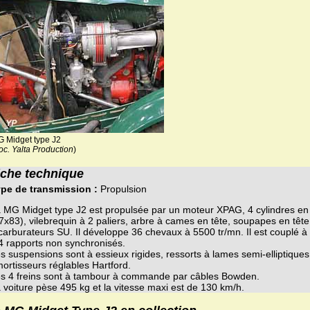
 Midget type J2
oc. Yalta Production
)
iche technique
pe de transmission :
Propulsion
 MG Midget type J2 est propulsée par un moteur XPAG, 4 cylindres en
7x83), vilebrequin à 2 paliers, arbre à cames en tête, soupapes en tête
carburateurs SU. Il développe 36 chevaux à 5500 tr/mn. Il est couplé à
4 rapports non synchronisés.
s suspensions sont à essieux rigides, ressorts à lames semi-elliptiques
ortisseurs réglables Hartford.
s 4 freins sont à tambour à commande par câbles Bowden.
 voiture pèse 495 kg et la vitesse maxi est de 130 km/h.