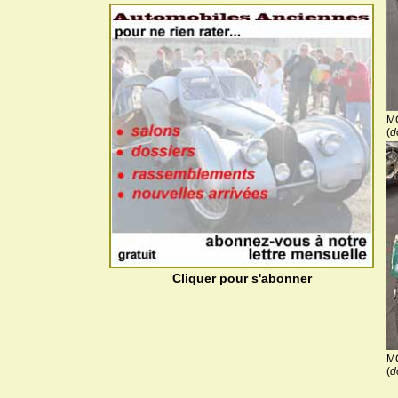
MG
(
d
Cliquer pour s'abonner
MG
(
d