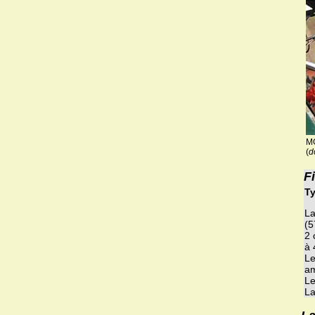
MG
(
d
F
Ty
La
(5
2 
à 
Le
am
Le
La