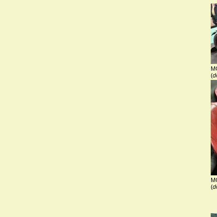
MG
(
d
MG
(
d