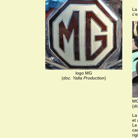
La
c'e
logo MG
(
doc. Yalta Production
)
MG
(
do
La
et 
Le 
car
rig