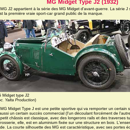
MG Midget Type J2 (1932)
 MG J2 appartient à la série des MG Midget d'avant-guerre. La série J 
st la première vraie sport-car grand public de la marque.
 Midget type J2
c. Yalta Production
)
 MG Midget Type J est une petite sportive qui va remporter un certain 
aussi un certain succès commercial (l'un découlant forcément de l'autre
petit châssis est classique, avec des longerons rails et des traverses tu
rosserie, elle, est en aluminium fixée sur une structure en bois. L'ense
ide. La courte silhouette des MG est caractéristique, avec ses portes 