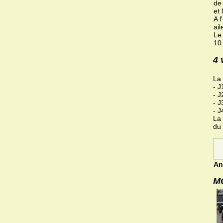
de 
et 
A 
ai
Le
10 
4 
La
- J
- J
- J
- J
La 
du
An
MG