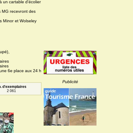
à un cartable d'écolier
es MG recevront des
is Minor et Wolseley
upé),
aires
aires
 une 6e place aux 24 h
Publicité
. d'exemplaires
2 061