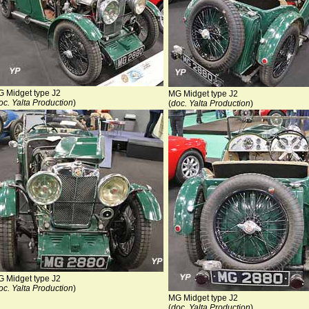
 Midget type J2
MG Midget type J2
oc. Yalta Production
)
(
doc. Yalta Production
)
 Midget type J2
oc. Yalta Production
)
MG Midget type J2
(
doc. Yalta Production
)