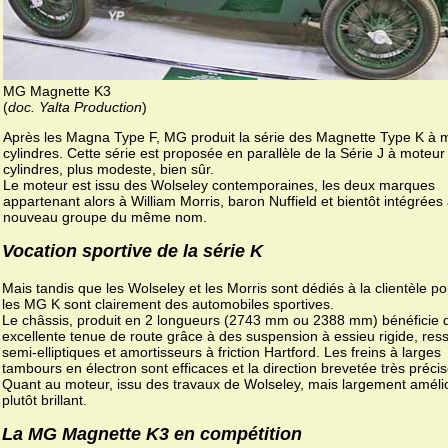
MG Magnette K3
(
doc. Yalta Production
)
Après les Magna Type F, MG produit la série des Magnette Type K à 
cylindres. Cette série est proposée en parallèle de la Série J à moteur
cylindres, plus modeste, bien sûr.
Le moteur est issu des Wolseley contemporaines, les deux marques
appartenant alors à William Morris, baron Nuffield et bientôt intégrées
nouveau groupe du même nom.
Vocation sportive de la série K
Mais tandis que les Wolseley et les Morris sont dédiés à la clientèle po
les MG K sont clairement des automobiles sportives.
Le châssis, produit en 2 longueurs (2743 mm ou 2388 mm) bénéficie 
excellente tenue de route grâce à des suspension à essieu rigide, ress
semi-elliptiques et amortisseurs à friction Hartford. Les freins à larges
tambours en électron sont efficaces et la direction brevetée très précis
Quant au moteur, issu des travaux de Wolseley, mais largement amélior
plutôt brillant.
La MG Magnette K3 en compétition