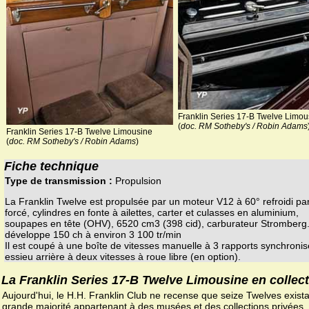
Franklin Series 17-B Twelve Limou
(
doc. RM Sotheby's / Robin Adams
Franklin Series 17-B Twelve Limousine
(
doc. RM Sotheby's / Robin Adams
)
Fiche technique
Type de transmission :
Propulsion
La Franklin Twelve est propulsée par un moteur V12 à 60° refroidi par
forcé, cylindres en fonte à ailettes, carter et culasses en aluminium,
soupapes en tête (OHV), 6520 cm3 (398 cid), carburateur Stromberg. 
développe 150 ch à environ 3 100 tr/min
Il est coupé à une boîte de vitesses manuelle à 3 rapports synchroni
essieu arrière à deux vitesses à roue libre (en option).
La Franklin Series 17-B Twelve Limousine en collec
Aujourd'hui, le H.H. Franklin Club ne recense que seize Twelves exista
grande majorité appartenant à des musées et des collections privées, 