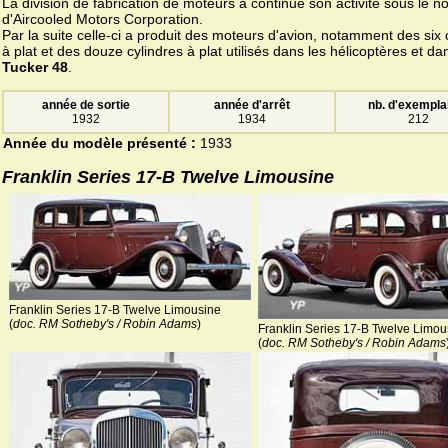
La division de fabrication de moteurs a continué son activité sous le 
d'Aircooled Motors Corporation.
Par la suite celle-ci a produit des moteurs d'avion, notamment des six 
à plat et des douze cylindres à plat utilisés dans les hélicoptères et da
Tucker 48
.
année de sortie
année d'arrêt
nb. d'exempla
1932
1934
212
Année du modèle présenté :
1933
Franklin Series 17-B Twelve Limousine
Franklin Series 17-B Twelve Limousine
(
doc. RM Sotheby's / Robin Adams
)
Franklin Series 17-B Twelve Limou
(
doc. RM Sotheby's / Robin Adams