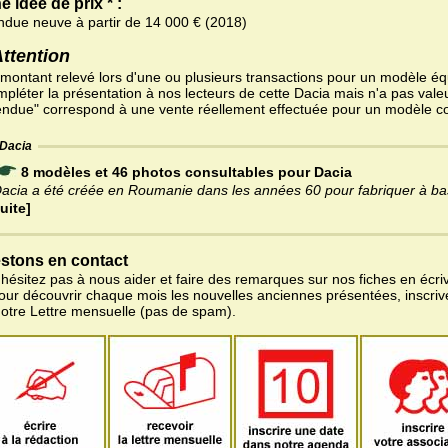
e idée de prix * :
ndue neuve à partir de 14 000 € (2018)
Attention
 montant relevé lors d'une ou plusieurs transactions pour un modèle équ
pléter la présentation à nos lecteurs de cette Dacia mais n'a pas valeu
endue" correspond à une vente réellement effectuée pour un modèle c
Dacia
8 modèles et 46 photos consultables pour Dacia
acia a été créée en Roumanie dans les années 60 pour fabriquer à bas
uite]
stons en contact
'hésitez pas à nous aider et faire des remarques sur nos fiches en écriv
pour découvrir chaque mois les nouvelles anciennes présentées, inscri
notre Lettre mensuelle (pas de spam).