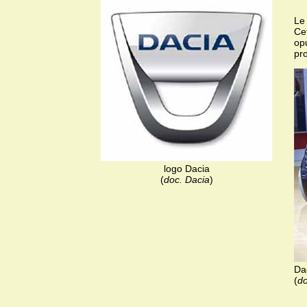
Le 
Ce
opu
pr
logo Dacia
(
doc. Dacia
)
Da
(
do