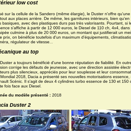
térieur low cost
é sur la cellule de la Sandero (même élargie), le Duster n'offre qu'une
tout aux places arrière. De même, les garnitures intérieurs, bien qu'en 
s basiques, avec des plastiques durs pas très valorisants. Pourtant, si
ence s'affiche à partir de 12 000 euros, le Diesel de 110 ch, 4x4, dans
ipée culmine à plus de 20 000 euros, un montant qui justifierait un meil
e prix, on bénéficie toutefois d'un maximum d'équipements, climatisat
éra, régulateur de vitesse...
canique au top
Duster a toujours bénéficié d'une bonne réputation de fiabilité. En outr
sion corrige les défauts de jeunesse, avec une direction assistée élect
eurs plus silencieux, appréciés pour leur souplesse et leur consommat
Mondial 2018, Dacia a présenté ses nouvelles motorisations essence, 
ault Scénic. Il s'agit de deux 4 cylindres turbo essence de 130 et 150 c
te fois face aux Diesel.
née du modèle présenté :
2018
cia Duster 2