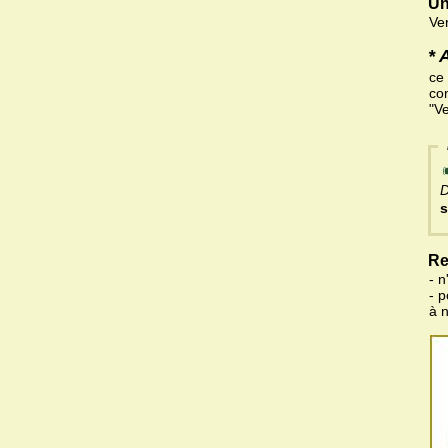
Un
Ve
* 
ce
com
"V
D
s
Re
- n
- 
à 