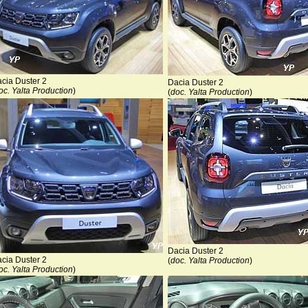
cia Duster 2
Dacia Duster 2
oc. Yalta Production
)
(
doc. Yalta Production
)
Dacia Duster 2
cia Duster 2
(
doc. Yalta Production
)
oc. Yalta Production
)