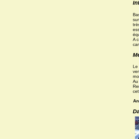
In
Bas
sur
trè
ess
équ
A c
cam
Mé
Le 
ver
mot
Au 
Ren
cet
An
Da