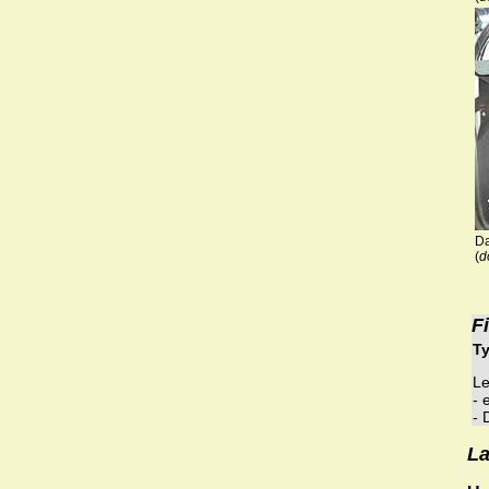
Da
(
d
F
Ty
Le
- 
- 
La