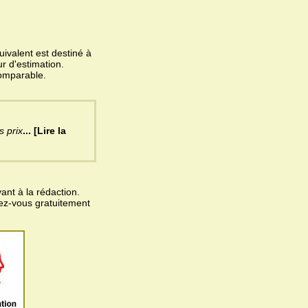
ivalent est destiné à
r d'estimation.
omparable.
 prix
... [Lire la
ant à la rédaction.
vez-vous gratuitement