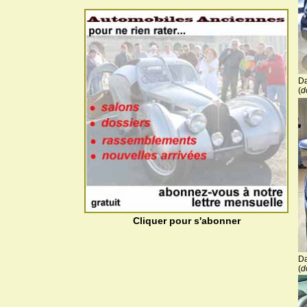
Da
(
d
Cliquer pour s'abonner
Da
(
d