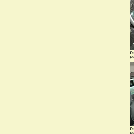
Da
(
d
Da
(
d