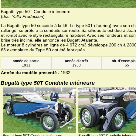
Bugatti type 50T Conduite intérieure
(
doc. Yalta Production
)
La Bugatti type 50 succède à la 46. Le type 50T (Touring) avec son ch
rallongé, se prête à la conduite sur route. Sa silhouette est due à Jean
et rompt avec le style rectangulaire habituel. Avec ses rondeurs et son
brise très incliné, elle annonce les Bugatti Atalante.
Le moteur 8 cylindres en ligne de 4 972 cm3 développe 200 ch à 2800
65 exemplaire du Type 50 ont été fabriqués.
année de sortie
année d'arrêt
nb. d'exempla
1931
1933
65
Année du modèle présenté :
1932
Bugatti type 50T Conduite intérieure
Bugatti type 50T Conduite intérieure
Bugatti type 50T Conduite intérieu