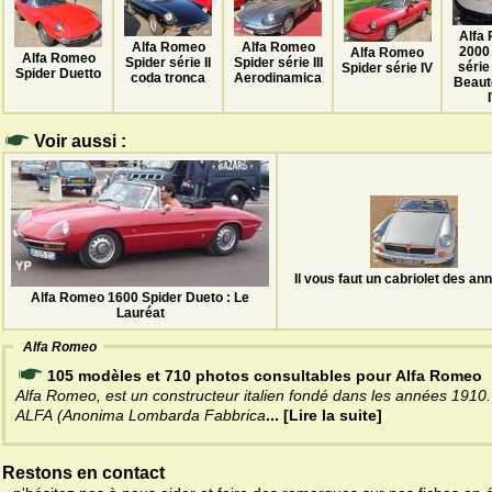
Alfa
Alfa Romeo
Alfa Romeo
2000
Alfa Romeo
Alfa Romeo
Spider série II
Spider série III
série
Spider série IV
Spider Duetto
coda tronca
Aerodinamica
Beaut
Voir aussi :
Il vous faut un cabriolet des an
Alfa Romeo 1600 Spider Dueto : Le
Lauréat
Alfa Romeo
105 modèles et 710 photos consultables pour Alfa Romeo
Alfa Romeo, est un constructeur italien fondé dans les années 1910.
ALFA (Anonima Lombarda Fabbrica
... [Lire la suite]
Restons en contact