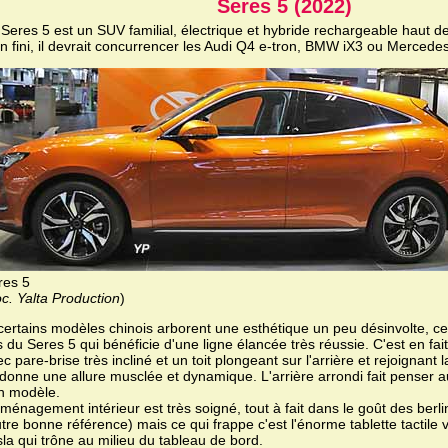
Seres 5 (2022)
 Seres 5 est un SUV familial, électrique et hybride rechargeable haut 
en fini, il devrait concurrencer les Audi Q4 e-tron, BMW iX3 ou Merced
res 5
c. Yalta Production
)
certains modèles chinois arborent une esthétique un peu désinvolte, ce 
 du Seres 5 qui bénéficie d'une ligne élancée très réussie. C'est en fa
c pare-brise très incliné et un toit plongeant sur l'arrière et rejoignant 
i donne une allure musclée et dynamique. L'arrière arrondi fait penser
n modèle.
ménagement intérieur est très soigné, tout à fait dans le goût des berl
tre bonne référence) mais ce qui frappe c'est l'énorme tablette tactile 
la qui trône au milieu du tableau de bord.