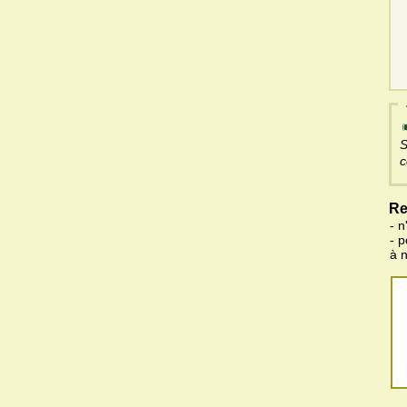
S
c
Re
- n
- 
à 