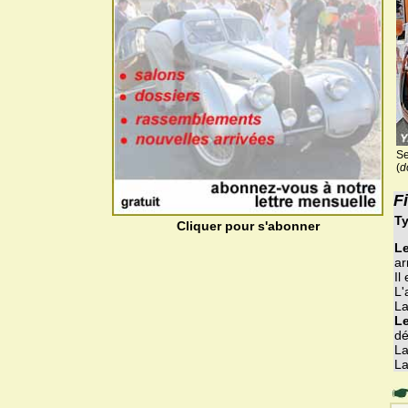
Se
(
d
F
Ty
Cliquer pour s'abonner
Le
ar
Il
L'
La
Le
dé
La
La