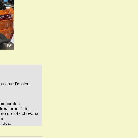
ux sur l'essieu
5 secondes.
es turbo, 1,5 l,
ière de 347 chevaux.
km.
ondes.