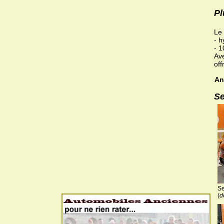
Pl
Le 
- h
- 1
Ave
off
An
Se
Se
(
d