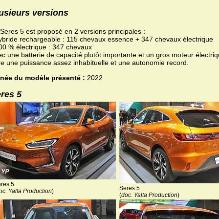
usieurs versions
Seres 5 est proposé en 2 versions principales :
ybride rechargeable : 115 chevaux essence + 347 chevaux électrique
00 % électrique : 347 chevaux
c une batterie de capacité plutôt importante et un gros moteur électriq
re une puissance assez inhabituelle et une autonomie record.
née du modèle présenté :
2022
res 5
res 5
Seres 5
oc. Yalta Production
)
(
doc. Yalta Production
)