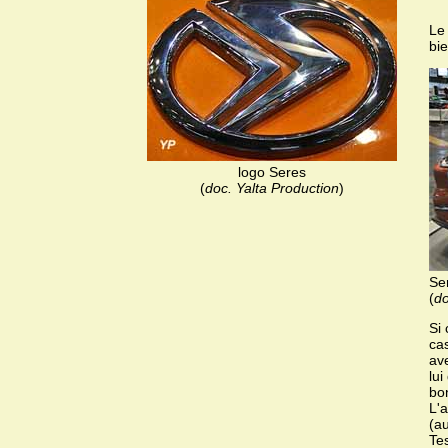
Le
bi
logo Seres
(
doc. Yalta Production
)
Se
(
do
Si 
cas
ave
lu
bo
L'a
(au
Tes