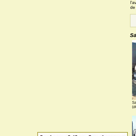
l'a
de 
Sa
Sa
(
d