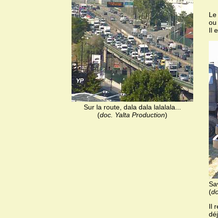
Le
ou
Il 
Sur la route, dala dala lalalala...
(
doc. Yalta Production
)
Sa
(
do
Il
dé