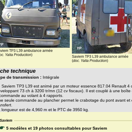
viem TP3 L39 ambulance armée
oc. Yalta Production
)
Saviem TP3 L39 ambulance armée
(
doc. Yalta Production
)
iche technique
pe de transmission :
Intégrale
 Saviem TP3 L39 est animé par un moteur essence 817.04 Renault 4 cyl
veloppant 73 ch à 3200 tr/mn (12 cv fiscaux). Il est couplé à une boîte
commande au volant à 4 rapports.
e seule commande au plancher permet le crabotage du pont avant et d
ansfert.
 longueur est de 4,960 m et le PTC de 3950 kg.
Saviem
5 modèles et 19 photos consultables pour Saviem