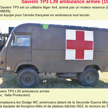
Saviem TP3 L39 ambulance armée (19
 Saviem TP3 est un utilitaire léger 4x4, animé par un moteur essence 
 MB39).
est équipé pour l'armée française en ambulance tout terrain.
viem TP3 L39 ambulance armée
c. Yalta Production
)
 remplacera les Dodge WC américains datant de la Seconde Guerre Mon
jà équipée de fourgons tôlés et de plateau bâchés SG2, le recours au 