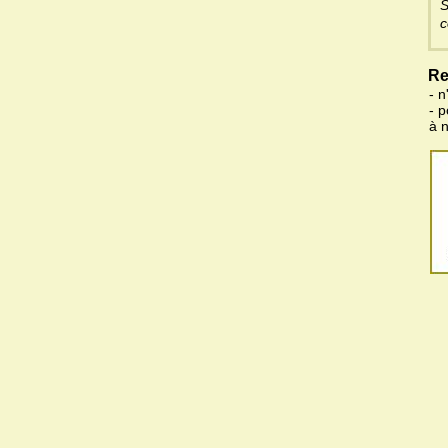
S
c
Re
- n
- 
à 