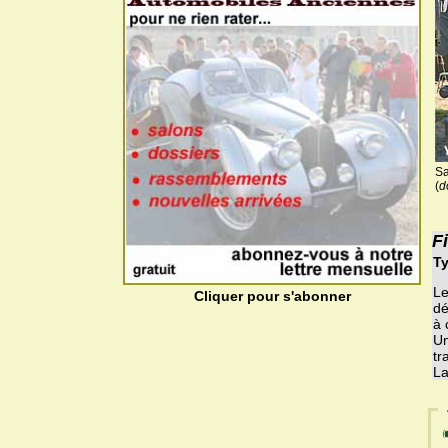
Sa
(
d
F
Ty
Le
Cliquer pour s'abonner
dé
à 
Un
tr
La