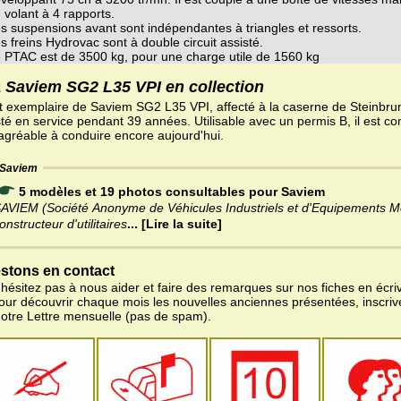
 volant à 4 rapports.
s suspensions avant sont indépendantes à triangles et ressorts.
s freins Hydrovac sont à double circuit assisté.
 PTAC est de 3500 kg, pour une charge utile de 1560 kg
 Saviem SG2 L35 VPI en collection
t exemplaire de Saviem SG2 L35 VPI, affecté à la caserne de Steinbrun
sté en service pendant 39 années. Utilisable avec un permis B, il est c
 agréable à conduire encore aujourd'hui.
Saviem
5 modèles et 19 photos consultables pour Saviem
AVIEM (Société Anonyme de Véhicules Industriels et d'Equipements M
onstructeur d'utilitaires
... [Lire la suite]
stons en contact
'hésitez pas à nous aider et faire des remarques sur nos fiches en écriv
pour découvrir chaque mois les nouvelles anciennes présentées, inscri
notre Lettre mensuelle (pas de spam).