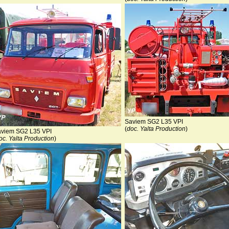
Saviem SG2 L35 VPI
(
doc. Yalta Production
)
viem SG2 L35 VPI
oc. Yalta Production
)