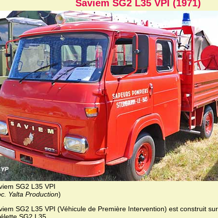
Saviem SG2 L35 VPI (1971)
viem SG2 L35 VPI
c. Yalta Production
)
viem SG2 L35 VPI (Véhicule de Première Intervention) est construit sur
élette SG2 L35.