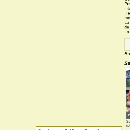
Pr
int
Il 
mo
La
de
La
An
Sa
Sa
(
d