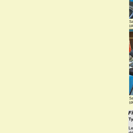
Sa
(
d
Sa
(
d
F
Ty
Le
dé