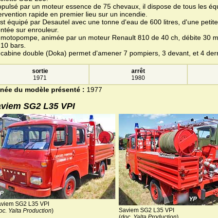
opulsé par un moteur essence de 75 chevaux, il dispose de tous les é
ervention rapide en premier lieu sur un incendie.
est équipé par Desautel avec une tonne d'eau de 600 litres, d'une petite
ntée sur enrouleur.
 motopompe, animée par un moteur Renault 810 de 40 ch, débite 30 m3
 10 bars.
 cabine double (Doka) permet d'amener 7 pompiers, 3 devant, et 4 derr
sortie
arrêt
1971
1980
née du modèle présenté :
1977
viem SG2 L35 VPI
viem SG2 L35 VPI
Saviem SG2 L35 VPI
oc. Yalta Production
)
(
doc. Yalta Production
)