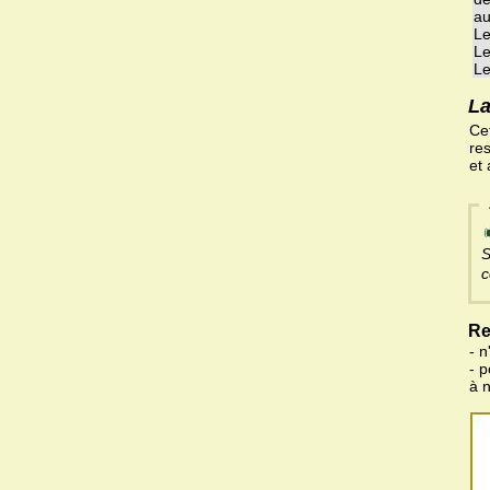
au
Le
Le
Le
La
Ce
re
et
S
c
Re
- n
- 
à 