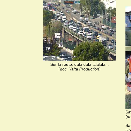
Sur la route, dala dala lalalala...
(
doc. Yalta Production
)
Sa
(
do
Sa
Go