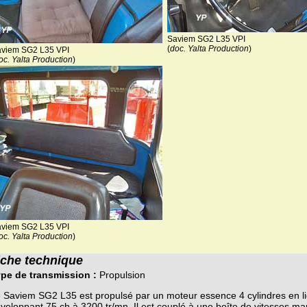
Saviem SG2 L35 VPI
(
doc. Yalta Production
)
viem SG2 L35 VPI
oc. Yalta Production
)
viem SG2 L35 VPI
oc. Yalta Production
)
iche technique
pe de transmission :
Propulsion
 Saviem SG2 L35 est propulsé par un moteur essence 4 cylindres en lign
veloppant 75 ch à 3200 tr/mn. Il est couplé à une boîte de vitesses 